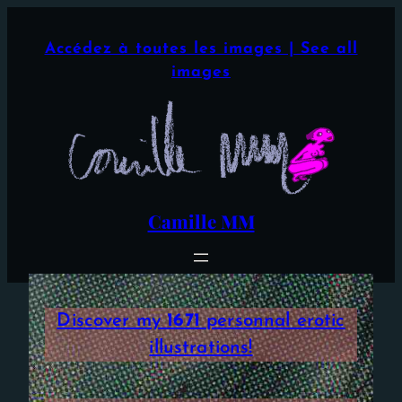
Aller
×
au
Accédez à toutes les images | See all
contenu
images
Camille MM
Discover my
1671
personnal erotic
illustrations!