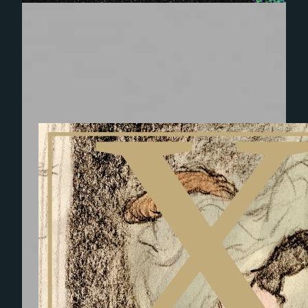
Experience
Afin que notre
site Web
fonctionne
aussi bien que
possible lors
de votre
visite. Si vous
refusez ces
cookies,
certaines
fonctionnalités
disparaîtront
du site Web.