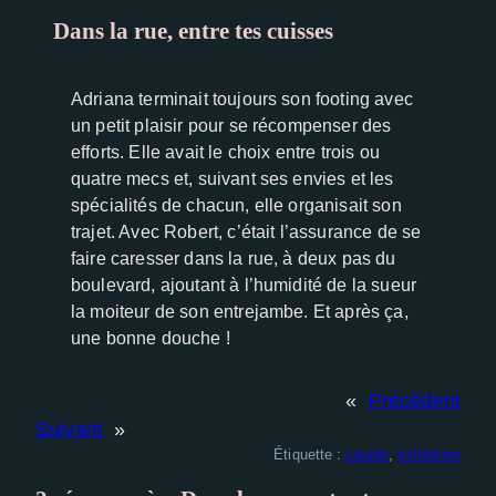
Dans la rue, entre tes cuisses
Experience
Afin que notre
site Web
Adriana terminait toujours son footing avec
fonctionne
un petit plaisir pour se récompenser des
aussi bien
efforts. Elle avait le choix entre trois ou
que possible
quatre mecs et, suivant ses envies et les
lors de votre
spécialités de chacun, elle organisait son
visite. Si vous
trajet. Avec Robert, c’était l’assurance de se
refusez ces
cookies,
faire caresser dans la rue, à deux pas du
certaines
boulevard, ajoutant à l’humidité de la sueur
fonctionnalités
la moiteur de son entrejambe. Et après ça,
disparaîtront
une bonne douche !
du site Web.
«
Précédent
Suivant
»
Étiquette :
couple
, 
exhibition