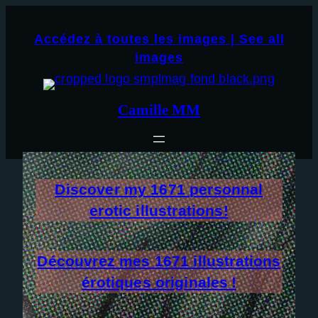
Aller
×
au
Accédez à toutes les images | See all
contenu
images
Camille MM
Discover my
1671
personnal
erotic illustrations!
Découvrez mes
1671
illustrations
érotiques originales !