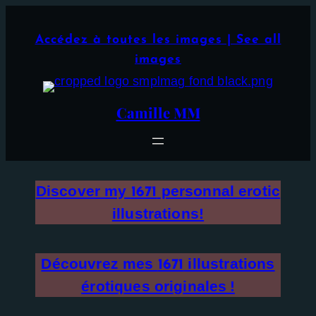
Aller
×
au
Accédez à toutes les images | See all
contenu
images
Camille MM
Discover my
personnal erotic
1671
illustrations!
Découvrez mes
illustrations
1671
érotiques originales !