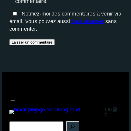
commentaire.
Notifiez-moi des commentaires à venir via
émail. Vous pouvez aussi
vous abonner
sans
commenter.
Tumblr
Behance
Mastodon
LinkedIn
R