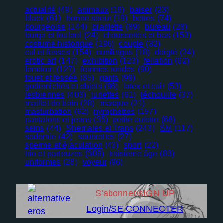
actualité
(49)
animaux
(16)
baiser
(23)
black
(61)
bonne soeur
(19)
bottes
(74)
bourgeoise
(144)
branlette
(89)
bureau
(28)
burqa et foulard
(24)
chaussettes et bas
(153)
costume historique
(196)
couple
(32)
cul et fesses
(154)
cunilingus
(18)
doigté
(24)
erotic art
(147)
exhibition
(123)
fellation
(62)
femdom
(127)
femmes rondes
(90)
fouet et fessée
(35)
gants
(99)
godemichés et objets
(96)
latex et cuir
(53)
lesbiennes
(403)
lunettes
(61)
léchouille
(37)
maillot de bain
(28)
masque
(21)
masturbation
(62)
nymphettes
(157)
pantalons et jeans
(35)
petite culotte
(68)
seins
(44)
Shemales et Trans
(243)
SM
(117)
Nécessaire
sodomie
(42)
soubrettes
(27)
sperme et éjaculation
(43)
sport
(22)
Ces cookies
trio et partouzes
(309)
troisième âge
(83)
ne sont pas
uniformes
(28)
voyeur
(96)
facultatifs. Ils
sont
nécessaires au
S’abonner/sIGN UP
fonctionnement
Login/SE CONNECTER
du site Web.