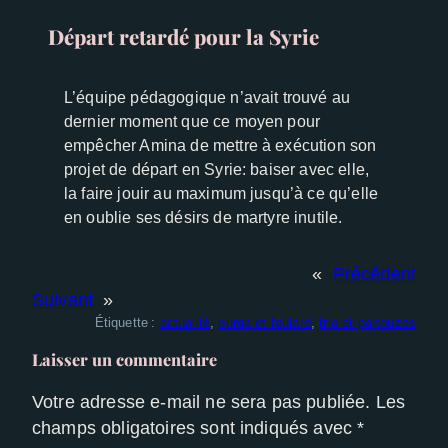
Départ retardé pour la Syrie
Experience
Afin que notre
site Web
L’équipe pédagogique n’avait trouvé au
fonctionne
dernier moment que ce moyen pour
aussi bien
empêcher Amina de mettre à exécution son
que possible
lors de votre
projet de départ en Syrie: baiser avec elle,
visite. Si vous
la faire jouir au maximum jusqu’à ce qu’elle
refusez ces
en oublie ses désirs de martyre inutile.
cookies,
certaines
«
Précédent
fonctionnalités
disparaîtront
Suivant
»
du site Web.
Étiquette :
actualité
, 
burqa et foulard
, 
trio et partouzes
Laisser un commentaire
Votre adresse e-mail ne sera pas publiée.
Les
champs obligatoires sont indiqués avec
*