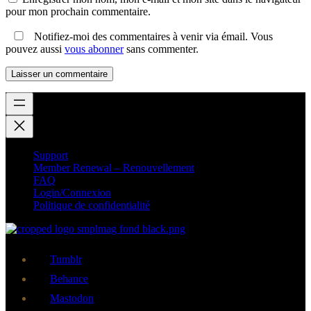
pour mon prochain commentaire.
Notifiez-moi des commentaires à venir via émail. Vous
pouvez aussi
vous abonner
sans commenter.
Support
Member Renewal – Renouvellement
FAQ
Login/Connexion
Politique de confidentialité
Tumblr
Behance
Mastodon