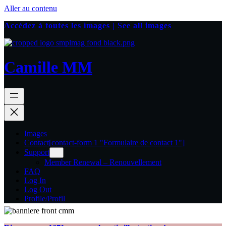
Aller au contenu
Accédez à toutes les images | See all images
Camille MM
Images
Contact
[contact-form 1 "Formulaire de contact 1"]
Support
Member Renewal – Renouvellement
FAQ
Log In
Log Out
Profile/Profil