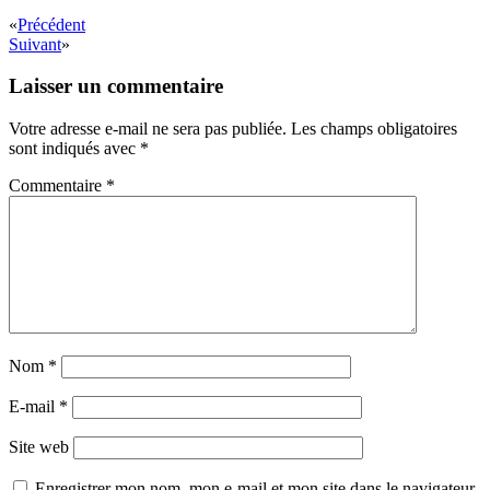
«
Précédent
Suivant
»
Laisser un commentaire
Votre adresse e-mail ne sera pas publiée.
Les champs obligatoires
sont indiqués avec
*
Commentaire
*
Nom
*
E-mail
*
Site web
Enregistrer mon nom, mon e-mail et mon site dans le navigateur