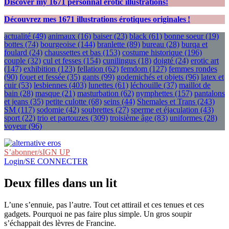
Discover my
1671
personnal erotic illustrations!
Découvrez mes
1671
illustrations érotiques originales !
actualité
(49)
animaux
(16)
baiser
(23)
black
(61)
bonne soeur
(19)
bottes
(74)
bourgeoise
(144)
branlette
(89)
bureau
(28)
burqa et
foulard
(24)
chaussettes et bas
(153)
costume historique
(196)
couple
(32)
cul et fesses
(154)
cunilingus
(18)
doigté
(24)
erotic art
(147)
exhibition
(123)
fellation
(62)
femdom
(127)
femmes rondes
(90)
fouet et fessée
(35)
gants
(99)
godemichés et objets
(96)
latex et
cuir
(53)
lesbiennes
(403)
lunettes
(61)
léchouille
(37)
maillot de
bain
(28)
masque
(21)
masturbation
(62)
nymphettes
(157)
pantalons
et jeans
(35)
petite culotte
(68)
seins
(44)
Shemales et Trans
(243)
SM
(117)
sodomie
(42)
soubrettes
(27)
sperme et éjaculation
(43)
sport
(22)
trio et partouzes
(309)
troisième âge
(83)
uniformes
(28)
voyeur
(96)
S’abonner/sIGN UP
Login/SE CONNECTER
Deux filles dans un lit
L’une s’ennuie, pas l’autre. Tout cet attirail et ces tenues et ces
gadgets. Pourquoi ne pas faire plus simple. Un gros soupir
s’échappait des lèvres de Francine.