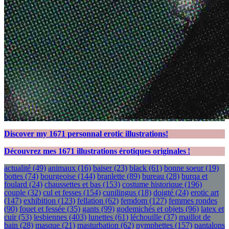
Discover my
1671
personnal erotic illustrations!
Découvrez mes
1671
illustrations érotiques originales !
actualité
(49)
animaux
(16)
baiser
(23)
black
(61)
bonne soeur
(19)
bottes
(74)
bourgeoise
(144)
branlette
(89)
bureau
(28)
burqa et
foulard
(24)
chaussettes et bas
(153)
costume historique
(196)
couple
(32)
cul et fesses
(154)
cunilingus
(18)
doigté
(24)
erotic art
(147)
exhibition
(123)
fellation
(62)
femdom
(127)
femmes rondes
(90)
fouet et fessée
(35)
gants
(99)
godemichés et objets
(96)
latex et
cuir
(53)
lesbiennes
(403)
lunettes
(61)
léchouille
(37)
maillot de
bain
(28)
masque
(21)
masturbation
(62)
nymphettes
(157)
pantalons