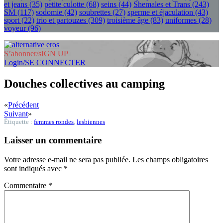
et jeans
(35)
petite culotte
(68)
seins
(44)
Shemales et Trans
(243)
SM
(117)
sodomie
(42)
soubrettes
(27)
sperme et éjaculation
(43)
sport
(22)
trio et partouzes
(309)
troisième âge
(83)
uniformes
(28)
voyeur
(96)
S’abonner/sIGN UP
Login/SE CONNECTER
Douches collectives au camping
«
Précédent
Suivant
»
Étiquette :
femmes rondes
,
lesbiennes
Laisser un commentaire
Votre adresse e-mail ne sera pas publiée.
Les champs obligatoires
sont indiqués avec
*
Commentaire
*