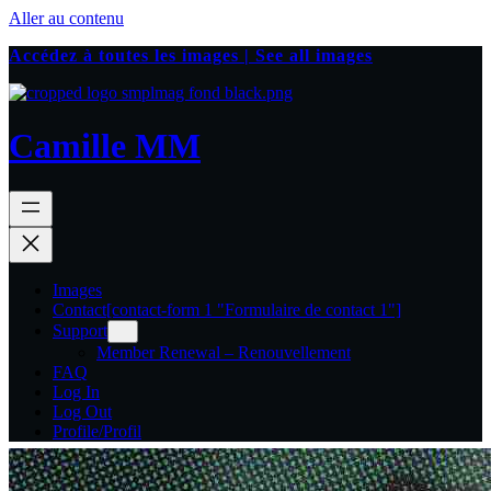
Aller au contenu
Accédez à toutes les images | See all images
Camille MM
Images
Contact
[contact-form 1 "Formulaire de contact 1"]
Support
Member Renewal – Renouvellement
FAQ
Log In
Log Out
Profile/Profil