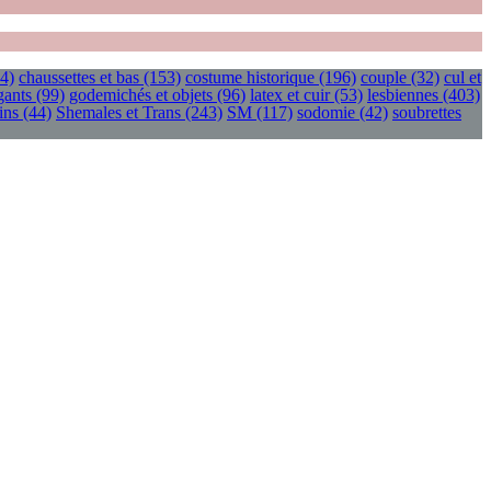
4)
chaussettes et bas
(153)
costume historique
(196)
couple
(32)
cul et
gants
(99)
godemichés et objets
(96)
latex et cuir
(53)
lesbiennes
(403)
ins
(44)
Shemales et Trans
(243)
SM
(117)
sodomie
(42)
soubrettes