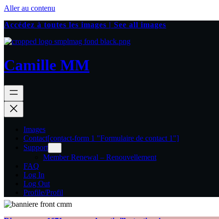
Aller au contenu
Accédez à toutes les images | See all images
Camille MM
Images
Contact
[contact-form 1 "Formulaire de contact 1"]
Support
Member Renewal – Renouvellement
FAQ
Log In
Log Out
Profile/Profil