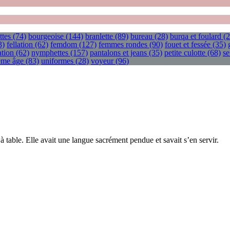
ttes
(74)
bourgeoise
(144)
branlette
(89)
bureau
(28)
burqa et foulard
(2
3)
fellation
(62)
femdom
(127)
femmes rondes
(90)
fouet et fessée
(35)
tion
(62)
nymphettes
(157)
pantalons et jeans
(35)
petite culotte
(68)
se
ième âge
(83)
uniformes
(28)
voyeur
(96)
 table. Elle avait une langue sacrément pendue et savait s’en servir.