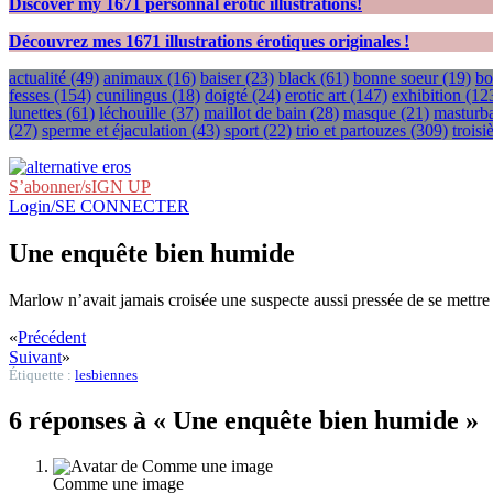
Discover my
1671
personnal erotic illustrations!
Découvrez mes
1671
illustrations érotiques originales !
actualité
(49)
animaux
(16)
baiser
(23)
black
(61)
bonne soeur
(19)
bo
fesses
(154)
cunilingus
(18)
doigté
(24)
erotic art
(147)
exhibition
(12
lunettes
(61)
léchouille
(37)
maillot de bain
(28)
masque
(21)
masturba
(27)
sperme et éjaculation
(43)
sport
(22)
trio et partouzes
(309)
trois
S’abonner/sIGN UP
Login/SE CONNECTER
Une enquête bien humide
Marlow n’avait jamais croisée une suspecte aussi pressée de se mettre à
«
Précédent
Suivant
»
Étiquette :
lesbiennes
6 réponses à « Une enquête bien humide »
Comme une image