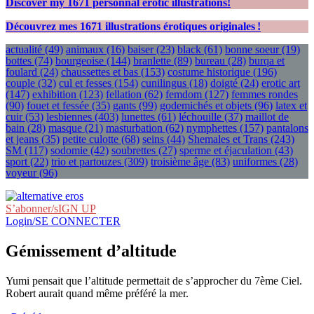
Discover my
1671
personnal erotic illustrations!
Découvrez mes
1671
illustrations érotiques originales !
actualité
(49)
animaux
(16)
baiser
(23)
black
(61)
bonne soeur
(19)
bottes
(74)
bourgeoise
(144)
branlette
(89)
bureau
(28)
burqa et
foulard
(24)
chaussettes et bas
(153)
costume historique
(196)
couple
(32)
cul et fesses
(154)
cunilingus
(18)
doigté
(24)
erotic art
(147)
exhibition
(123)
fellation
(62)
femdom
(127)
femmes rondes
(90)
fouet et fessée
(35)
gants
(99)
godemichés et objets
(96)
latex et
cuir
(53)
lesbiennes
(403)
lunettes
(61)
léchouille
(37)
maillot de
bain
(28)
masque
(21)
masturbation
(62)
nymphettes
(157)
pantalons
et jeans
(35)
petite culotte
(68)
seins
(44)
Shemales et Trans
(243)
SM
(117)
sodomie
(42)
soubrettes
(27)
sperme et éjaculation
(43)
sport
(22)
trio et partouzes
(309)
troisième âge
(83)
uniformes
(28)
voyeur
(96)
S’abonner/sIGN UP
Login/SE CONNECTER
Gémissement d’altitude
Yumi pensait que l’altitude permettait de s’approcher du 7ème Ciel.
Robert aurait quand même préféré la mer.