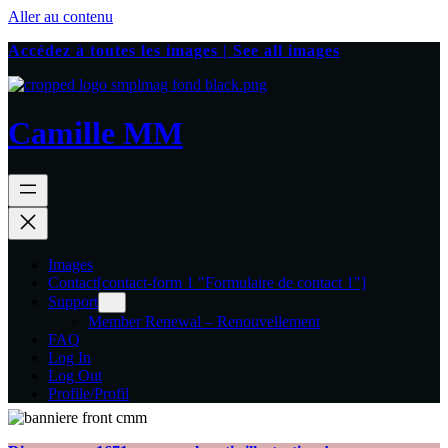
Aller au contenu
Accédez à toutes les images | See all images
Camille MM
Images
Contact
[contact-form 1 "Formulaire de contact 1"]
Support
Member Renewal – Renouvellement
FAQ
Log In
Log Out
Profile/Profil