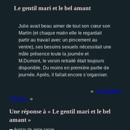
Le gentil mari et le bel amant
Experience
Afin que notre
site Web
Julie avait beau aimer de tout son cœur son
fonctionne
Martin (et chaque matin elle le regardait
aussi bien
partir au travail avec un pincement au
que possible
ventre), ses besoins sexuels nécessitait une
lors de votre
mâle présence toute la journée et
visite. Si vous
M.Dumont, le voisin retraité était toujours
refusez ces
cookies,
disponible. Du moins en première partie de
certaines
journée. Après, il fallait encore s’organiser.
fonctionnalités
disparaîtront
«
Précédent
du site Web.
Suivant
»
Une réponse à « Le gentil mari et le bel
amant »