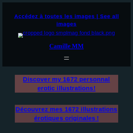
Aller
×
au
Accédez à toutes les images | See all
contenu
images
Camille MM
Discover my
1672
personnal
erotic illustrations!
Découvrez mes
1672
illustrations
érotiques originales !