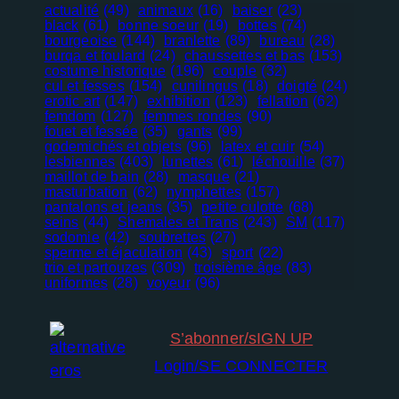
actualité
(49)
animaux
(16)
baiser
(23)
black
(61)
bonne soeur
(19)
bottes
(74)
bourgeoise
(144)
branlette
(89)
bureau
(28)
burqa et foulard
(24)
chaussettes et bas
(153)
costume historique
(196)
couple
(32)
cul et fesses
(154)
cunilingus
(18)
doigté
(24)
erotic art
(147)
exhibition
(123)
fellation
(62)
femdom
(127)
femmes rondes
(90)
fouet et fessée
(35)
gants
(99)
godemichés et objets
(96)
latex et cuir
(54)
lesbiennes
(403)
lunettes
(61)
léchouille
(37)
maillot de bain
(28)
masque
(21)
masturbation
(62)
nymphettes
(157)
pantalons et jeans
(35)
petite culotte
(68)
seins
(44)
Shemales et Trans
(243)
SM
(117)
sodomie
(42)
soubrettes
(27)
Nécessaire
sperme et éjaculation
(43)
sport
(22)
Ces cookies
trio et partouzes
(309)
troisième âge
(83)
ne sont pas
uniformes
(28)
voyeur
(96)
facultatifs. Ils
sont
nécessaires au
S’abonner/sIGN UP
fonctionnement
Login/SE CONNECTER
du site Web.