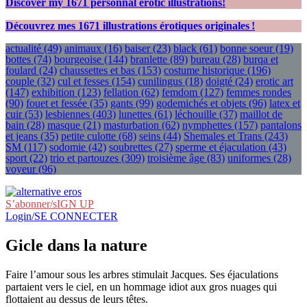
Discover my
1671
personnal erotic illustrations!
Découvrez mes
1671
illustrations érotiques originales !
actualité
(49)
animaux
(16)
baiser
(23)
black
(61)
bonne soeur
(19)
bottes
(74)
bourgeoise
(144)
branlette
(89)
bureau
(28)
burqa et
foulard
(24)
chaussettes et bas
(153)
costume historique
(196)
couple
(32)
cul et fesses
(154)
cunilingus
(18)
doigté
(24)
erotic art
(147)
exhibition
(123)
fellation
(62)
femdom
(127)
femmes rondes
(90)
fouet et fessée
(35)
gants
(99)
godemichés et objets
(96)
latex et
cuir
(53)
lesbiennes
(403)
lunettes
(61)
léchouille
(37)
maillot de
bain
(28)
masque
(21)
masturbation
(62)
nymphettes
(157)
pantalons
et jeans
(35)
petite culotte
(68)
seins
(44)
Shemales et Trans
(243)
SM
(117)
sodomie
(42)
soubrettes
(27)
sperme et éjaculation
(43)
sport
(22)
trio et partouzes
(309)
troisième âge
(83)
uniformes
(28)
voyeur
(96)
S’abonner/sIGN UP
Login/SE CONNECTER
Gicle dans la nature
Faire l’amour sous les arbres stimulait Jacques. Ses éjaculations
partaient vers le ciel, en un hommage idiot aux gros nuages qui
flottaient au dessus de leurs têtes.