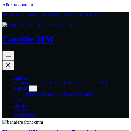
Aller au contenu
Accédez à toutes les images | See all images
Camille MM
Images
Contact
[contact-form 1 "Formulaire de contact 1"]
Support
Member Renewal – Renouvellement
FAQ
Log In
Log Out
Profile/Profil