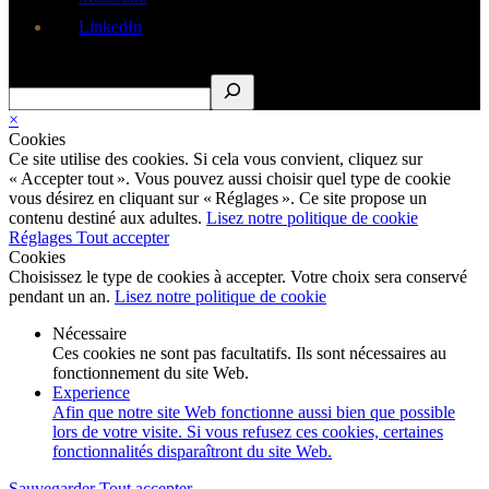
LinkedIn
Rechercher
×
Cookies
Ce site utilise des cookies. Si cela vous convient, cliquez sur
« Accepter tout ». Vous pouvez aussi choisir quel type de cookie
vous désirez en cliquant sur « Réglages ». Ce site propose un
contenu destiné aux adultes.
Lisez notre politique de cookie
Réglages
Tout accepter
Cookies
Choisissez le type de cookies à accepter. Votre choix sera conservé
pendant un an.
Lisez notre politique de cookie
Nécessaire
Ces cookies ne sont pas facultatifs. Ils sont nécessaires au
fonctionnement du site Web.
Experience
Afin que notre site Web fonctionne aussi bien que possible
lors de votre visite. Si vous refusez ces cookies, certaines
fonctionnalités disparaîtront du site Web.
Sauvegarder
Tout accepter