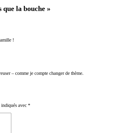
s que la bouche »
mille !
 creuser – comme je compte changer de thème.
t indiqués avec
*