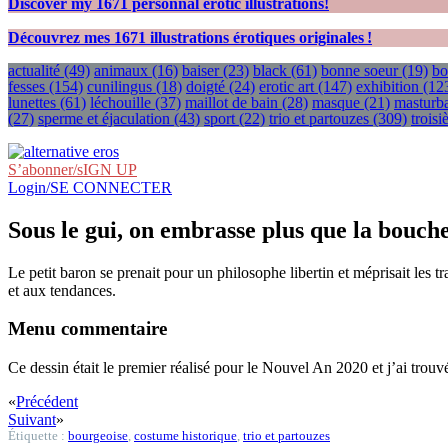
Discover my
1671
personnal erotic illustrations!
Découvrez mes
1671
illustrations érotiques originales !
actualité
(49)
animaux
(16)
baiser
(23)
black
(61)
bonne soeur
(19)
bo
fesses
(154)
cunilingus
(18)
doigté
(24)
erotic art
(147)
exhibition
(12
lunettes
(61)
léchouille
(37)
maillot de bain
(28)
masque
(21)
masturba
(27)
sperme et éjaculation
(43)
sport
(22)
trio et partouzes
(309)
trois
S’abonner/sIGN UP
Login/SE CONNECTER
Sous le gui, on embrasse plus que la bouch
Le petit baron se prenait pour un philosophe libertin et méprisait les t
et aux tendances.
Menu commentaire
Ce dessin était le premier réalisé pour le Nouvel An 2020 et j’ai trouvé
«
Précédent
Suivant
»
Étiquette :
bourgeoise
,
costume historique
,
trio et partouzes