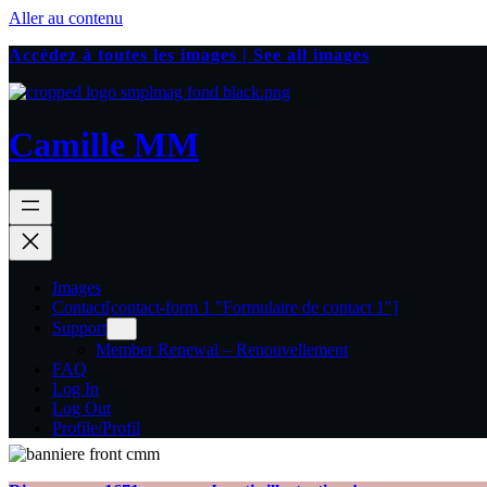
Aller au contenu
Accédez à toutes les images | See all images
Camille MM
Images
Contact
[contact-form 1 "Formulaire de contact 1"]
Support
Member Renewal – Renouvellement
FAQ
Log In
Log Out
Profile/Profil