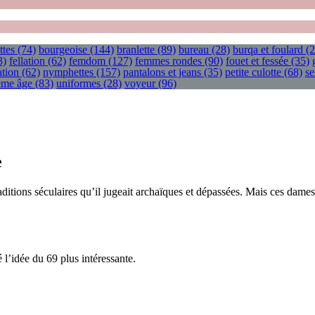
ttes
(74)
bourgeoise
(144)
branlette
(89)
bureau
(28)
burqa et foulard
(2
3)
fellation
(62)
femdom
(127)
femmes rondes
(90)
fouet et fessée
(35)
tion
(62)
nymphettes
(157)
pantalons et jeans
(35)
petite culotte
(68)
se
ième âge
(83)
uniformes
(28)
voyeur
(96)
e
raditions séculaires qu’il jugeait archaïques et dépassées. Mais ces dame
 l’idée du 69 plus intéressante.