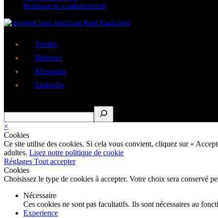
Politique de confidentialité
Tumblr
Behance
Mastodon
LinkedIn
Rechercher
×
Cookies
Ce site utilise des cookies. Si cela vous convient, cliquez sur « Acce
adultes.
Lisez notre politique de cookie
Réglages
Tout accepter
Cookies
Choisissez le type de cookies à accepter. Votre choix sera conservé p
Nécessaire
Ces cookies ne sont pas facultatifs. Ils sont nécessaires au fon
Experience