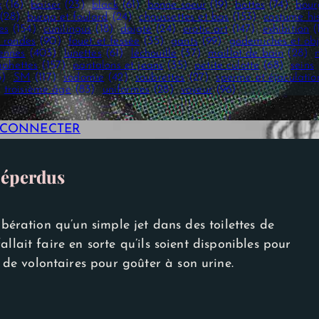
x
(16)
baiser
(23)
black
(61)
bonne soeur
(19)
bottes
(74)
bour
(28)
burqa et foulard
(24)
chaussettes et bas
(153)
costume hi
es
(154)
cunilingus
(18)
doigté
(24)
erotic art
(147)
exhibition
(
 rondes
(90)
fouet et fessée
(35)
gants
(99)
godemichés et obj
iennes
(403)
lunettes
(61)
léchouille
(37)
maillot de bain
(28)
phettes
(157)
pantalons et jeans
(35)
petite culotte
(68)
seins
3)
SM
(117)
sodomie
(42)
soubrettes
(27)
sperme et éjaculatio
troisième âge
(83)
uniformes
(28)
voyeur
(96)
E CONNECTER
 éperdus
ibération qu’un simple jet dans des toilettes de
llait faire en sorte qu’ils soient disponibles pour
e volontaires pour goûter à son urine.