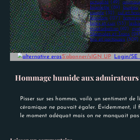
actualité
(49)
animau
branlette
(89)
bureau
couple
(32)
cul et fess
femdom
(127)
femmes
latex et cuir
(53)
lesb
masturbation
(62)
nym
Shemales et Trans
(24
trio et partouzes
(309)
S’abonner/sIGN UP
Login/S
Hommage humide aux admirateurs
Nécessaire
Ces cookies ne
sont pas
Pisser sur ses hommes, voilà un sentiment de l
facultatifs. Ils
sont
céramique ne pouvait égaler. Évidemment, il fa
nécessaires au
le moment adéquat mais on ne manquait pas d
fonctionnement
du site Web.