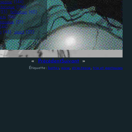
geoise
(144)
storique
(196)
123)
fellation
(62)
ets
(96)
masque
(21)
(44)
n
(43)
sport
(22)
«
Précédent
Suivant
»
Étiquette :
bottes
, 
pisse
, 
strip-tease
, 
trio et partouzes