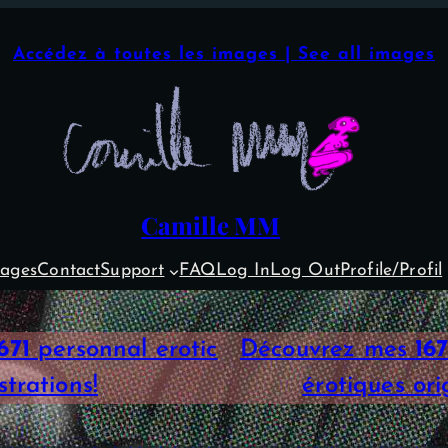
Accédez à toutes les images | See all images
Camille MM
ages
Contact
Support
FAQ
Log In
Log Out
Profile/Profil
671
personnal erotic
Découvrez mes
167
ustrations!
érotiques orig