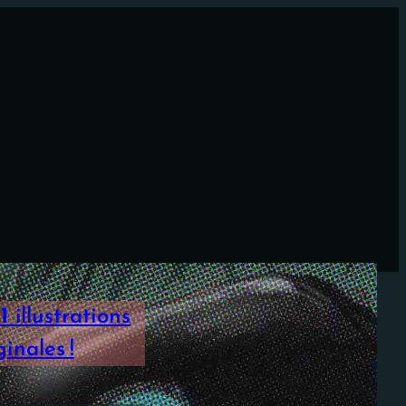
1
illustrations
inales !