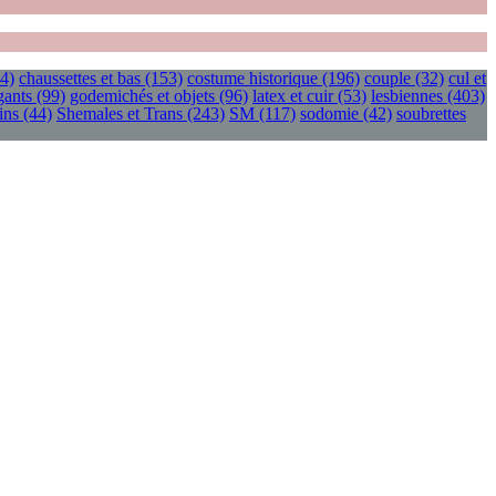
4)
chaussettes et bas
(153)
costume historique
(196)
couple
(32)
cul et
gants
(99)
godemichés et objets
(96)
latex et cuir
(53)
lesbiennes
(403)
ins
(44)
Shemales et Trans
(243)
SM
(117)
sodomie
(42)
soubrettes