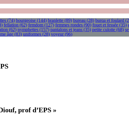
ttes
(74)
bourgeoise
(144)
branlette
(89)
bureau
(28)
burqa et foulard
(2
3)
fellation
(62)
femdom
(127)
femmes rondes
(90)
fouet et fessée
(35)
tion
(62)
nymphettes
(157)
pantalons et jeans
(35)
petite culotte
(68)
se
ième âge
(83)
uniformes
(28)
voyeur
(96)
EPS
Diouf, prof d’EPS »