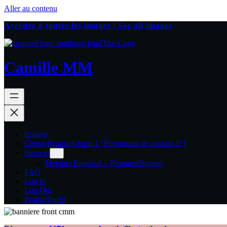
Aller au contenu
Accédez à toutes les images | See all images
Camille MM
Images
Contact
[contact-form 1 "Formulaire de contact 1"]
Support
Member Renewal – Renouvellement
FAQ
Log In
Log Out
Profile/Profil