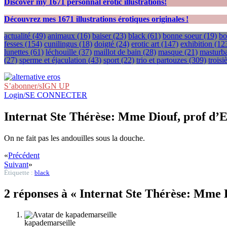
Discover my
1671
personnal erotic illustrations!
Découvrez mes
1671
illustrations érotiques originales !
actualité
(49)
animaux
(16)
baiser
(23)
black
(61)
bonne soeur
(19)
bo
fesses
(154)
cunilingus
(18)
doigté
(24)
erotic art
(147)
exhibition
(12
lunettes
(61)
léchouille
(37)
maillot de bain
(28)
masque
(21)
masturba
(27)
sperme et éjaculation
(43)
sport
(22)
trio et partouzes
(309)
trois
S’abonner/sIGN UP
Login/SE CONNECTER
Internat Ste Thérèse: Mme Diouf, prof d’
On ne fait pas les andouilles sous la douche.
«
Précédent
Suivant
»
Étiquette :
black
2 réponses à « Internat Ste Thérèse: Mme 
kapademarseille