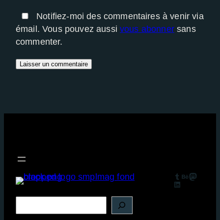
Notifiez-moi des commentaires à venir via
émail. Vous pouvez aussi
vous abonner
sans
commenter.
Tumblr
Behance
Mastodon
LinkedIn
R
e