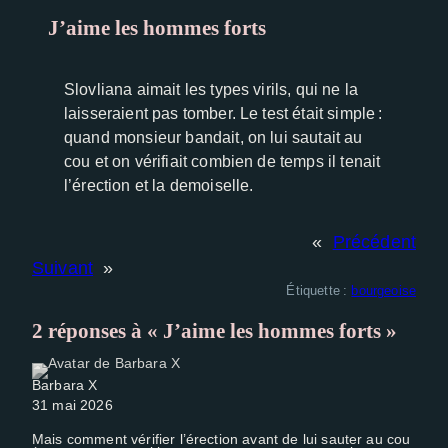
J’aime les hommes forts
Experience
Afin que notre
site Web
Slovliana aimait les types virils, qui ne la
fonctionne
laisseraient pas tomber. Le test était simple :
aussi bien
quand monsieur bandait, on lui sautait au
que possible
cou et on vérifiait combien de temps il tenait
lors de votre
l’érection et la demoiselle.
visite. Si vous
refusez ces
cookies,
«
Précédent
certaines
Suivant
»
fonctionnalités
Étiquette :
bourgeoise
disparaîtront
du site Web.
2 réponses à « J’aime les hommes forts »
Barbara X
31 mai 2026
Mais comment vérifier l’érection avant de lui sauter au cou