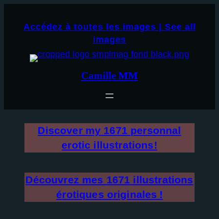
Aller
×
au
Accédez à toutes les images | See all
contenu
images
Camille MM
Discover my
1671
personnal
erotic illustrations!
Découvrez mes
1671
illustrations
érotiques originales !