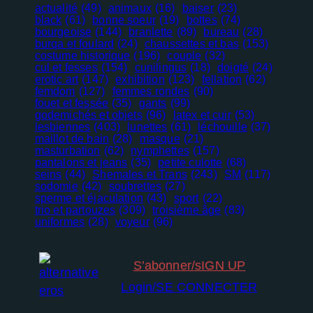
actualité
(49)
animaux
(16)
baiser
(23)
black
(61)
bonne soeur
(19)
bottes
(74)
bourgeoise
(144)
branlette
(89)
bureau
(28)
burqa et foulard
(24)
chaussettes et bas
(153)
costume historique
(196)
couple
(32)
cul et fesses
(154)
cunilingus
(18)
doigté
(24)
erotic art
(147)
exhibition
(123)
fellation
(62)
femdom
(127)
femmes rondes
(90)
fouet et fessée
(35)
gants
(99)
godemichés et objets
(96)
latex et cuir
(53)
lesbiennes
(403)
lunettes
(61)
léchouille
(37)
maillot de bain
(28)
masque
(21)
masturbation
(62)
nymphettes
(157)
pantalons et jeans
(35)
petite culotte
(68)
seins
(44)
Shemales et Trans
(243)
SM
(117)
sodomie
(42)
soubrettes
(27)
Nécessaire
sperme et éjaculation
(43)
sport
(22)
Ces cookies
trio et partouzes
(309)
troisième âge
(83)
ne sont pas
uniformes
(28)
voyeur
(96)
facultatifs. Ils
sont
nécessaires au
S’abonner/sIGN UP
fonctionnement
Login/SE CONNECTER
du site Web.