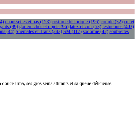
4)
chaussettes et bas
(153)
costume historique
(196)
couple
(32)
cul et
gants
(99)
godemichés et objets
(96)
latex et cuir
(53)
lesbiennes
(403)
ins
(44)
Shemales et Trans
(243)
SM
(117)
sodomie
(42)
soubrettes
 douce Irma, ses gros seins attirants et sa queue délicieuse.