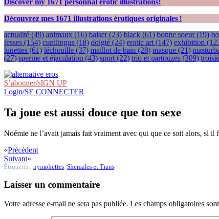
Discover my
1671
personnal erotic illustrations!
Découvrez mes
1671
illustrations érotiques originales !
actualité
(49)
animaux
(16)
baiser
(23)
black
(61)
bonne soeur
(19)
bo
fesses
(154)
cunilingus
(18)
doigté
(24)
erotic art
(147)
exhibition
(12
lunettes
(61)
léchouille
(37)
maillot de bain
(28)
masque
(21)
masturba
(27)
sperme et éjaculation
(43)
sport
(22)
trio et partouzes
(309)
trois
S’abonner/sIGN UP
Login/SE CONNECTER
Ta joue est aussi douce que ton sexe
Noémie ne l’avait jamais fait vraiment avec qui que ce soit alors, si il
«
Précédent
Suivant
»
Étiquette :
nymphettes
,
Shemales et Trans
Laisser un commentaire
Votre adresse e-mail ne sera pas publiée.
Les champs obligatoires son