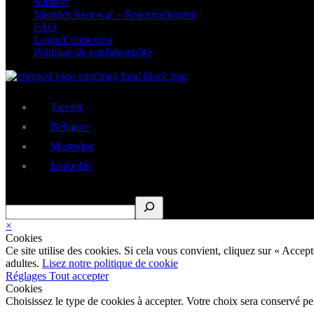
Support
Member Renewal – Renouvellement
FAQ
Login/Connexion
Politique de confidentialité
Tumblr
Behance
Mastodon
LinkedIn
Rechercher
×
Cookies
Ce site utilise des cookies. Si cela vous convient, cliquez sur « Acce
adultes.
Lisez notre politique de cookie
Réglages
Tout accepter
Cookies
Choisissez le type de cookies à accepter. Votre choix sera conservé p