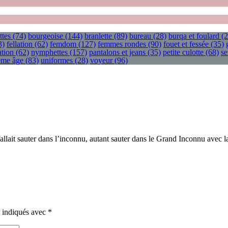
ttes
(74)
bourgeoise
(144)
branlette
(89)
bureau
(28)
burqa et foulard
(2
3)
fellation
(62)
femdom
(127)
femmes rondes
(90)
fouet et fessée
(35)
tion
(62)
nymphettes
(157)
pantalons et jeans
(35)
petite culotte
(68)
se
ième âge
(83)
uniformes
(28)
voyeur
(96)
 fallait sauter dans l’inconnu, autant sauter dans le Grand Inconnu avec la
t indiqués avec
*