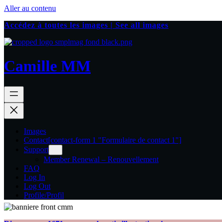
Aller au contenu
Accédez à toutes les images | See all images
Camille MM
Images
Contact
[contact-form 1 "Formulaire de contact 1"]
Support
Member Renewal – Renouvellement
FAQ
Log In
Log Out
Profile/Profil