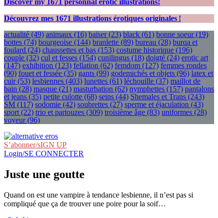
Discover my
1671
personnal erotic illustrations!
Découvrez mes
1671
illustrations érotiques originales !
actualité
(49)
animaux
(16)
baiser
(23)
black
(61)
bonne soeur
(19)
bottes
(74)
bourgeoise
(144)
branlette
(89)
bureau
(28)
burqa et
foulard
(24)
chaussettes et bas
(153)
costume historique
(196)
couple
(32)
cul et fesses
(154)
cunilingus
(18)
doigté
(24)
erotic art
(147)
exhibition
(123)
fellation
(62)
femdom
(127)
femmes rondes
(90)
fouet et fessée
(35)
gants
(99)
godemichés et objets
(96)
latex et
cuir
(53)
lesbiennes
(403)
lunettes
(61)
léchouille
(37)
maillot de
bain
(28)
masque
(21)
masturbation
(62)
nymphettes
(157)
pantalons
et jeans
(35)
petite culotte
(68)
seins
(44)
Shemales et Trans
(243)
SM
(117)
sodomie
(42)
soubrettes
(27)
sperme et éjaculation
(43)
sport
(22)
trio et partouzes
(309)
troisième âge
(83)
uniformes
(28)
voyeur
(96)
S’abonner/sIGN UP
Login/SE CONNECTER
Juste une goutte
Quand on est une vampire à tendance lesbienne, il n’est pas si
compliqué que ça de trouver une poire pour la soif…