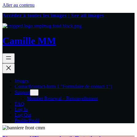
Aller au contenu
Accédez à toutes les images | See all images
Camille MM
Images
Contact
[contact-form 1 "Formulaire de contact 1"]
Support
Member Renewal – Renouvellement
FAQ
Log In
Log Out
Profile/Profil