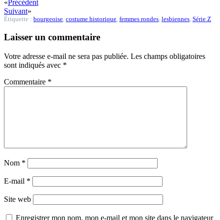
«
Précédent
Suivant
»
Étiquette :
bourgeoise
,
costume historique
,
femmes rondes
,
lesbiennes
,
Série Z
Laisser un commentaire
Votre adresse e-mail ne sera pas publiée.
Les champs obligatoires
sont indiqués avec
*
Commentaire
*
Nom
*
E-mail
*
Site web
Enregistrer mon nom, mon e-mail et mon site dans le navigateur