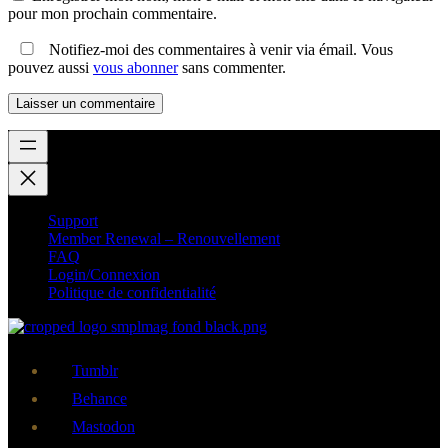
pour mon prochain commentaire.
Notifiez-moi des commentaires à venir via émail. Vous
pouvez aussi
vous abonner
sans commenter.
Support
Member Renewal – Renouvellement
FAQ
Login/Connexion
Politique de confidentialité
Tumblr
Behance
Mastodon