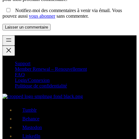
Notifiez-moi des commentaires à venir via émail. Vous
pouvez aussi
vous abonner
sans commenter.
Support
Member Renewal – Renouvellement
FAQ
Login/Connexion
Politique de confidentialité
Tumblr
Behance
Mastodon
LinkedIn