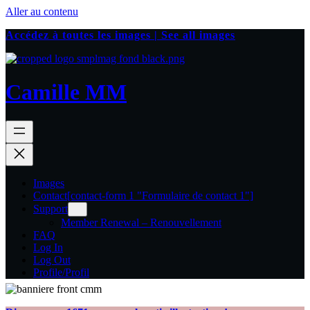
Aller au contenu
Accédez à toutes les images | See all images
Camille MM
Images
Contact
[contact-form 1 "Formulaire de contact 1"]
Support
Member Renewal – Renouvellement
FAQ
Log In
Log Out
Profile/Profil