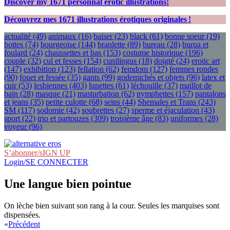
Discover my
1671
personnal erotic illustrations!
Découvrez mes
1671
illustrations érotiques originales !
actualité
(49)
animaux
(16)
baiser
(23)
black
(61)
bonne soeur
(19)
bottes
(74)
bourgeoise
(144)
branlette
(89)
bureau
(28)
burqa et
foulard
(24)
chaussettes et bas
(153)
costume historique
(196)
couple
(32)
cul et fesses
(154)
cunilingus
(18)
doigté
(24)
erotic art
(147)
exhibition
(123)
fellation
(62)
femdom
(127)
femmes rondes
(90)
fouet et fessée
(35)
gants
(99)
godemichés et objets
(96)
latex et
cuir
(53)
lesbiennes
(403)
lunettes
(61)
léchouille
(37)
maillot de
bain
(28)
masque
(21)
masturbation
(62)
nymphettes
(157)
pantalons
et jeans
(35)
petite culotte
(68)
seins
(44)
Shemales et Trans
(243)
SM
(117)
sodomie
(42)
soubrettes
(27)
sperme et éjaculation
(43)
sport
(22)
trio et partouzes
(309)
troisième âge
(83)
uniformes
(28)
voyeur
(96)
S’abonner/sIGN UP
Login/SE CONNECTER
Une langue bien pointue
On lèche bien suivant son rang à la cour. Seules les marquises sont
dispensées.
«
Précédent