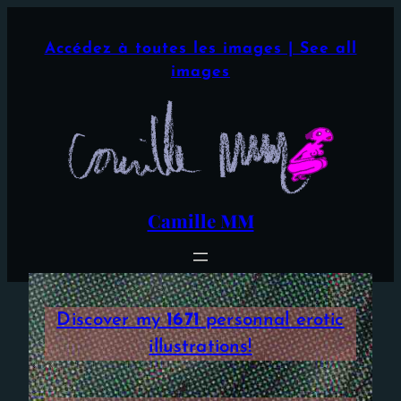
Aller
×
au
Accédez à toutes les images | See all
contenu
images
Camille MM
Discover my
1671
personnal erotic
illustrations!