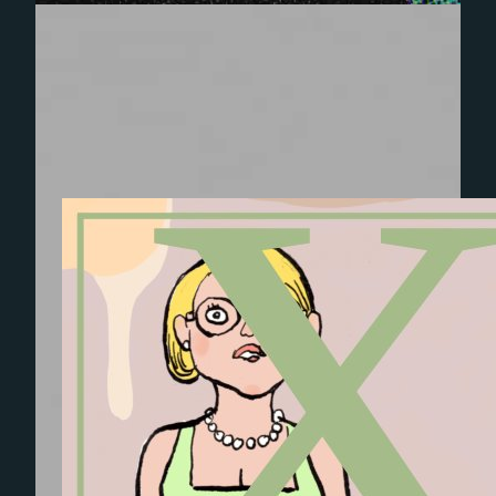
Experience
Afin que notre
site Web
fonctionne
aussi bien que
possible lors
de votre
visite. Si vous
refusez ces
cookies,
certaines
fonctionnalités
disparaîtront
du site Web.