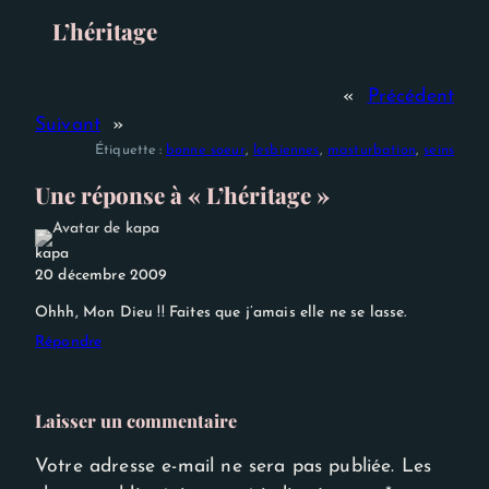
Experience
L’héritage
Afin que notre
site Web
fonctionne
aussi bien que
«
Précédent
possible lors
de votre
Suivant
»
visite. Si vous
Étiquette :
bonne soeur
, 
lesbiennes
, 
masturbation
, 
seins
refusez ces
cookies,
Une réponse à « L’héritage »
certaines
fonctionnalités
disparaîtront
du site Web.
kapa
20 décembre 2009
Ohhh, Mon Dieu !! Faites que j’amais elle ne se lasse.
Répondre
Laisser un commentaire
Votre adresse e-mail ne sera pas publiée.
Les