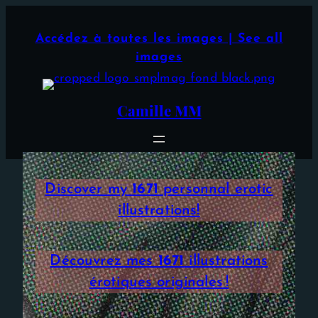
Aller
×
au
Accédez à toutes les images | See all
contenu
images
Camille MM
Discover my
1671
personnal erotic
illustrations!
Découvrez mes
1671
illustrations
érotiques originales !