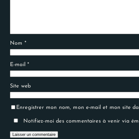
Experience
Afin que notre
site Web
fonctionne
aussi bien que
possible lors
de votre
visite. Si vous
Nom
*
refusez ces
cookies,
certaines
fonctionnalités
E-mail
*
disparaîtront
du site Web.
Site web
Enregistrer mon nom, mon e-mail et mon site d
Notifiez-moi des commentaires à venir via ém