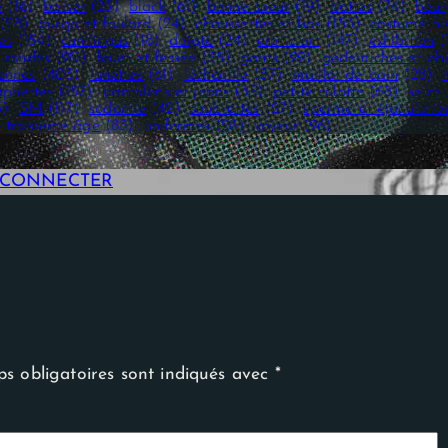
x
(16)
baiser
(23)
black
(61)
bonne soeur
(19)
bottes
(74)
bour
(28)
burqa et foulard
(24)
chaussettes et bas
(153)
costume hi
es
(154)
cunilingus
(18)
doigté
(24)
erotic art
(147)
exhibition
(
 rondes
(90)
fouet et fessée
(35)
gants
(99)
godemichés et obj
iennes
(403)
lunettes
(61)
léchouille
(37)
maillot de bain
(28)
phettes
(157)
pantalons et jeans
(35)
petite culotte
(68)
seins
3)
SM
(117)
sodomie
(42)
soubrettes
(27)
sperme et éjaculatio
troisième âge
(83)
uniformes
(28)
voyeur
(96)
E CONNECTER
s obligatoires sont indiqués avec
*