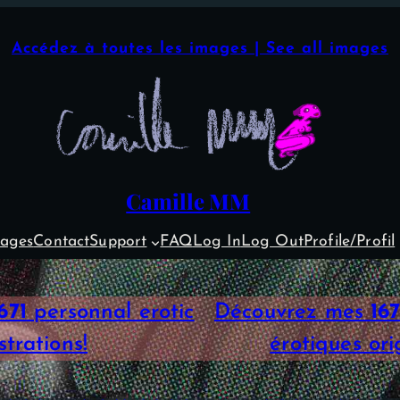
Accédez à toutes les images | See all images
Camille MM
ages
Contact
Support
FAQ
Log In
Log Out
Profile/Profil
671
personnal erotic
Découvrez mes
167
ustrations!
érotiques orig