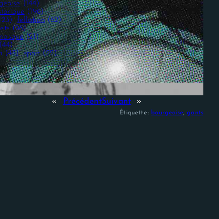
geoise
(144)
storique
(196)
123)
fellation
(62)
ets
(96)
masque
(21)
(44)
n
(43)
sport
(22)
«
Précédent
Suivant
»
Étiquette :
bourgeoise
, 
gants