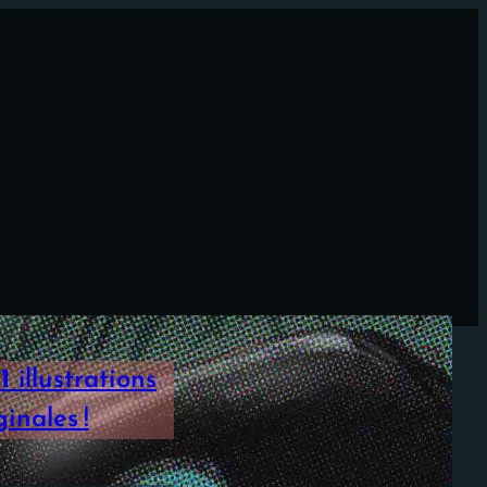
1
illustrations
inales !