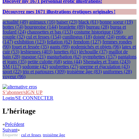
Discover my
1671
personnal erotic illustrations!
Découvrez mes
1671
illustrations érotiques originales !
actualité
(49)
animaux
(16)
baiser
(23)
black
(61)
bonne soeur
(19)
bottes
(74)
bourgeoise
(144)
branlette
(89)
bureau
(28)
burqa et
foulard
(24)
chaussettes et bas
(153)
costume historique
(196)
couple
(32)
cul et fesses
(154)
cunilingus
(18)
doigté
(24)
erotic art
(147)
exhibition
(123)
fellation
(62)
femdom
(127)
femmes rondes
(90)
fouet et fessée
(35)
gants
(99)
godemichés et objets
(96)
latex et
cuir
(53)
lesbiennes
(403)
lunettes
(61)
léchouille
(37)
maillot de
bain
(28)
masque
(21)
masturbation
(62)
nymphettes
(157)
pantalons
et jeans
(35)
petite culotte
(68)
seins
(44)
Shemales et Trans
(243)
SM
(117)
sodomie
(42)
soubrettes
(27)
sperme et éjaculation
(43)
sport
(22)
trio et partouzes
(309)
troisième âge
(83)
uniformes
(28)
voyeur
(96)
S’abonner/sIGN UP
Login/SE CONNECTER
L’héritage
«
Précédent
Suivant
»
Étiquette :
cul et fesses
,
troisième âge