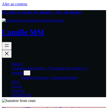
Aller au contenu
Accédez à toutes les images | See all images
Camille MM
Images
Contact
[contact-form 1 "Formulaire de contact 1"]
Support
Member Renewal – Renouvellement
FAQ
Log In
Log Out
Profile/Profil