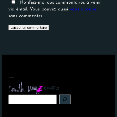
Notifiez-moi des commentaires à venir
via émail. Vous pouvez aussi
vous abonner
sans commenter.
Tumblr
Behance
Mastodon
LinkedIn
R
e
c