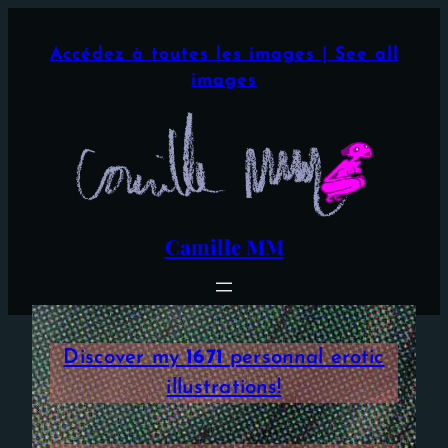
Aller
×
au
Accédez à toutes les images | See all
contenu
images
Camille MM
Discover my
1671
personnal erotic
illustrations!