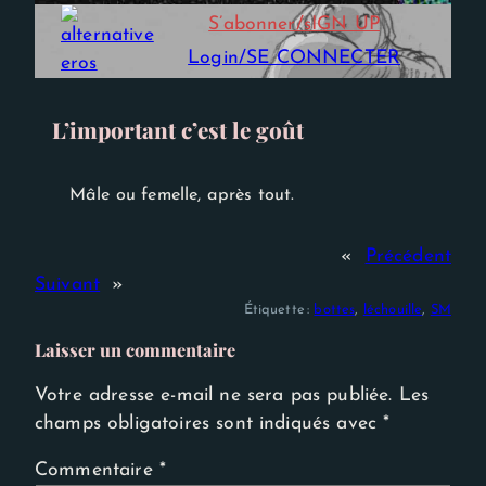
Experience
S’abonner/sIGN UP
Afin que notre
site Web
Login/SE CONNECTER
fonctionne
aussi bien que
possible lors
de votre
L’important c’est le goût
visite. Si vous
refusez ces
cookies,
certaines
Mâle ou femelle, après tout.
fonctionnalités
disparaîtront
du site Web.
«
Précédent
Suivant
»
Étiquette :
bottes
, 
léchouille
, 
SM
Laisser un commentaire
Votre adresse e-mail ne sera pas publiée.
Les
champs obligatoires sont indiqués avec
*
Commentaire
*