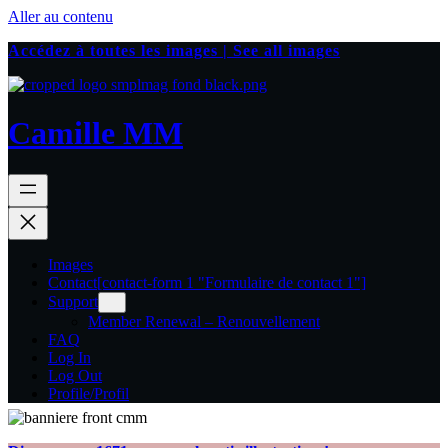
Aller au contenu
Accédez à toutes les images | See all images
Camille MM
Images
Contact
[contact-form 1 "Formulaire de contact 1"]
Support
Member Renewal – Renouvellement
FAQ
Log In
Log Out
Profile/Profil