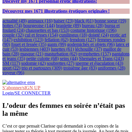
Discover my
1671
personnal erotic illustrations!
Découvrez mes
1671
illustrations érotiques originales !
actualité
(49)
animaux
(16)
baiser
(23)
black
(61)
bonne soeur
(19)
bottes
(74)
bourgeoise
(144)
branlette
(89)
bureau
(28)
burqa et
foulard
(24)
chaussettes et bas
(153)
costume historique
(196)
couple
(32)
cul et fesses
(154)
cunilingus
(18)
doigté
(24)
erotic art
(147)
exhibition
(123)
fellation
(62)
femdom
(127)
femmes rondes
(90)
fouet et fessée
(35)
gants
(99)
godemichés et objets
(96)
latex et
cuir
(53)
lesbiennes
(403)
lunettes
(61)
léchouille
(37)
maillot de
bain
(28)
masque
(21)
masturbation
(62)
nymphettes
(157)
pantalons
et jeans
(35)
petite culotte
(68)
seins
(44)
Shemales et Trans
(243)
SM
(117)
sodomie
(42)
soubrettes
(27)
sperme et éjaculation
(43)
sport
(22)
trio et partouzes
(309)
troisième âge
(83)
uniformes
(28)
voyeur
(96)
S’abonner/sIGN UP
Login/SE CONNECTER
L’odeur des femmes en soirée n’était pas
la même
C’est ce que pensait Clarisse qui demandait à ces copines de la
laisser tester sa théorie à tout moment de la journée. Au bout de trois