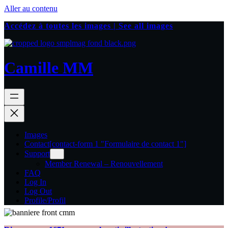
Aller au contenu
Accédez à toutes les images | See all images
Camille MM
Images
Contact
[contact-form 1 "Formulaire de contact 1"]
Support
Member Renewal – Renouvellement
FAQ
Log In
Log Out
Profile/Profil