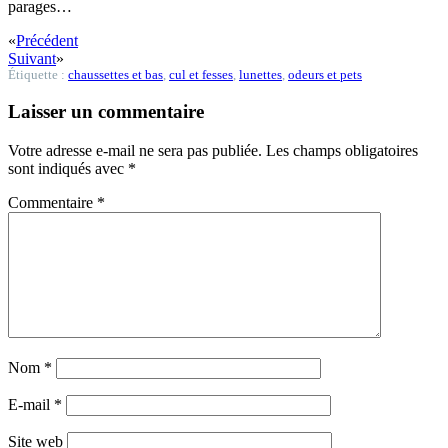
parages…
«
Précédent
Suivant
»
Étiquette :
chaussettes et bas
,
cul et fesses
,
lunettes
,
odeurs et pets
Laisser un commentaire
Votre adresse e-mail ne sera pas publiée.
Les champs obligatoires
sont indiqués avec
*
Commentaire
*
Nom
*
E-mail
*
Site web