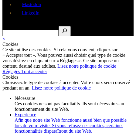
Mastodon
LinkedIn
Rechercher
×
Cookies
Ce site utilise des cookies. Si cela vous convient, cliquez sur
« Accepter tout ». Vous pouvez aussi choisir quel type de cookie
vous désirez en cliquant sur « Réglages ». Ce site propose un
contenu destiné aux adultes.
Lisez notre politique de cookie
Réglages
Tout accepter
Cookies
Choisissez le type de cookies à accepter. Votre choix sera conservé
pendant un an.
Lisez notre politique de cookie
Nécessaire
Ces cookies ne sont pas facultatifs. Ils sont nécessaires au
fonctionnement du site Web.
Experience
Afin que notre site Web fonctionne aussi bien que possible
lors de votre visite. Si vous refusez ces cookies, certaines
fonctionnalités disparaîtront du site Web.