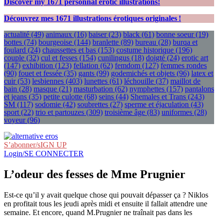
Discover my
1671
personnal erotic illustrations!
Découvrez mes
1671
illustrations érotiques originales !
actualité
(49)
animaux
(16)
baiser
(23)
black
(61)
bonne soeur
(19)
bottes
(74)
bourgeoise
(144)
branlette
(89)
bureau
(28)
burqa et
foulard
(24)
chaussettes et bas
(153)
costume historique
(196)
couple
(32)
cul et fesses
(154)
cunilingus
(18)
doigté
(24)
erotic art
(147)
exhibition
(123)
fellation
(62)
femdom
(127)
femmes rondes
(90)
fouet et fessée
(35)
gants
(99)
godemichés et objets
(96)
latex et
cuir
(53)
lesbiennes
(403)
lunettes
(61)
léchouille
(37)
maillot de
bain
(28)
masque
(21)
masturbation
(62)
nymphettes
(157)
pantalons
et jeans
(35)
petite culotte
(68)
seins
(44)
Shemales et Trans
(243)
SM
(117)
sodomie
(42)
soubrettes
(27)
sperme et éjaculation
(43)
sport
(22)
trio et partouzes
(309)
troisième âge
(83)
uniformes
(28)
voyeur
(96)
S’abonner/sIGN UP
Login/SE CONNECTER
L’odeur des fesses de Mme Prugnier
Est-ce qu’il y avait quelque chose qui pouvait dépasser ça ? Niklos
en profitait tous les jeudi après midi et ensuite il fallait attendre une
semaine. Et encore, quand M.Prugnier ne traînait pas dans les