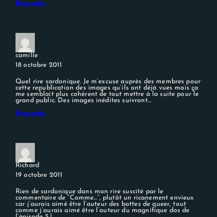
Répondre
camille
18 octobre 2011
Quel rire sardonique. Je m’excuse auprès des membres pour
cette republication des images qu’ils ont déjà vues mais ça
me semblait plus cohérent de tout mettre à la suite pour le
grand public. Des images inédites suivront…
Répondre
Richard
19 octobre 2011
Rien de sardonique dans mon rire suscité par le
commentaire de “Comme…”, plutôt un ricanement envieux
car j’aurais aimé être l’auteur des bottes de queer, tout
comme j’aurais aimé être l’auteur du magnifique dos de
l’épisode 5 !