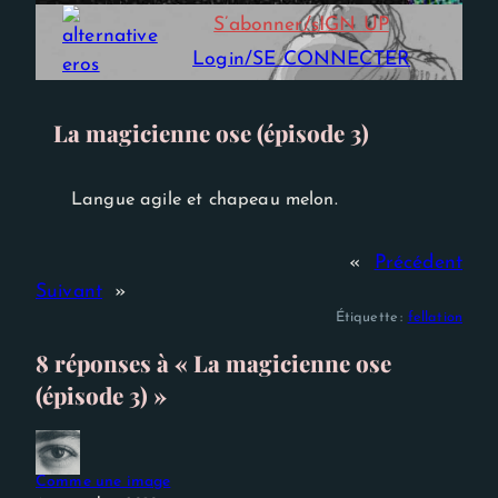
Experience
S’abonner/sIGN UP
Afin que notre
site Web
Login/SE CONNECTER
fonctionne
aussi bien que
possible lors
de votre
La magicienne ose (épisode 3)
visite. Si vous
refusez ces
cookies,
certaines
Langue agile et chapeau melon.
fonctionnalités
disparaîtront
du site Web.
«
Précédent
Suivant
»
Étiquette :
fellation
8 réponses à « La magicienne ose
(épisode 3) »
Comme une image