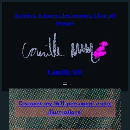
Aller
×
au
Accédez à toutes les images | See all
contenu
images
Camille MM
Discover my
1671
personnal erotic
illustrations!