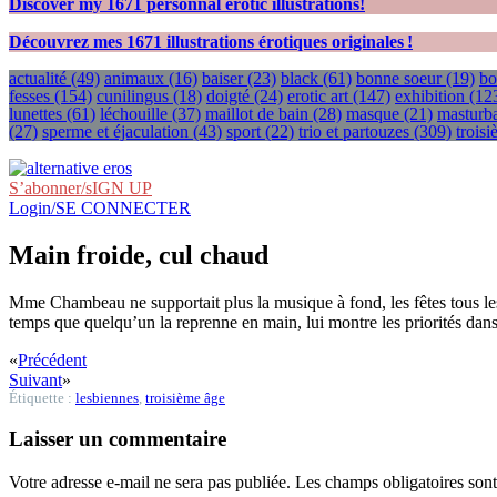
Discover my
1671
personnal erotic illustrations!
Découvrez mes
1671
illustrations érotiques originales !
actualité
(49)
animaux
(16)
baiser
(23)
black
(61)
bonne soeur
(19)
bo
fesses
(154)
cunilingus
(18)
doigté
(24)
erotic art
(147)
exhibition
(12
lunettes
(61)
léchouille
(37)
maillot de bain
(28)
masque
(21)
masturba
(27)
sperme et éjaculation
(43)
sport
(22)
trio et partouzes
(309)
trois
S’abonner/sIGN UP
Login/SE CONNECTER
Main froide, cul chaud
Mme Chambeau ne supportait plus la musique à fond, les fêtes tous le
temps que quelqu’un la reprenne en main, lui montre les priorités dan
«
Précédent
Suivant
»
Étiquette :
lesbiennes
,
troisième âge
Laisser un commentaire
Votre adresse e-mail ne sera pas publiée.
Les champs obligatoires son