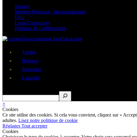
Support
Member Renewal – Renouvellement
FAQ
Login/Connexion
Politique de confidentialité
Tumblr
Behance
Mastodon
LinkedIn
Rechercher
×
Cookies
Ce site utilise des cookies. Si cela vous convient, cliquez sur « Acce
adultes.
Lisez notre politique de cookie
Réglages
Tout accepter
Cookies
Choisissez le type de cookies à accepter. Votre choix sera conservé p