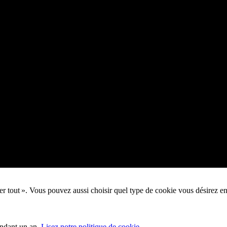
pter tout ». Vous pouvez aussi choisir quel type de cookie vous désirez e
endant un an.
Lisez notre politique de cookie