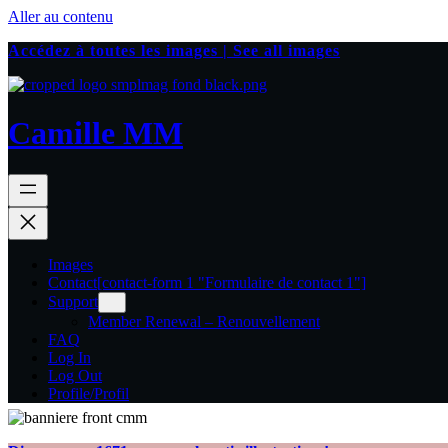
Aller au contenu
Accédez à toutes les images | See all images
Camille MM
Images
Contact
[contact-form 1 "Formulaire de contact 1"]
Support
Member Renewal – Renouvellement
FAQ
Log In
Log Out
Profile/Profil