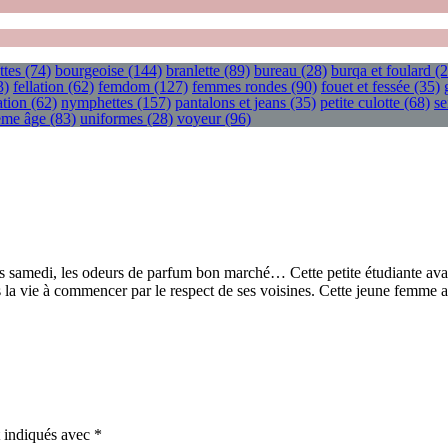
ttes
(74)
bourgeoise
(144)
branlette
(89)
bureau
(28)
burqa et foulard
(2
3)
fellation
(62)
femdom
(127)
femmes rondes
(90)
fouet et fessée
(35)
tion
(62)
nymphettes
(157)
pantalons et jeans
(35)
petite culotte
(68)
se
ième âge
(83)
uniformes
(28)
voyeur
(96)
s samedi, les odeurs de parfum bon marché… Cette petite étudiante avait
s la vie à commencer par le respect de ses voisines. Cette jeune femme a
t indiqués avec
*