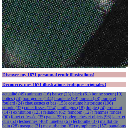
Discover my
1671
personnal erotic illustrations!
Découvrez mes
1671
illustrations érotiques originales !
actualité
(49)
animaux
(16)
baiser
(23)
black
(61)
bonne soeur
(19)
bottes
(74)
bourgeoise
(144)
branlette
(89)
bureau
(28)
burqa et
foulard
(24)
chaussettes et bas
(153)
costume historique
(196)
couple
(32)
cul et fesses
(154)
cunilingus
(18)
doigté
(24)
erotic art
(147)
exhibition
(123)
fellation
(62)
femdom
(127)
femmes rondes
(90)
fouet et fessée
(35)
gants
(99)
godemichés et objets
(96)
latex et
cuir
(53)
lesbiennes
(403)
lunettes
(61)
léchouille
(37)
maillot de
bain
(28)
masque
(21)
masturbation
(62)
nymphettes
(157)
pantalons