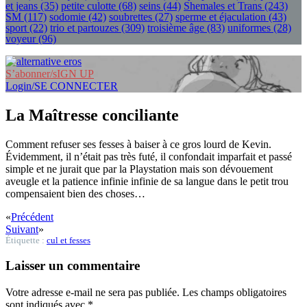
et jeans
(35)
petite culotte
(68)
seins
(44)
Shemales et Trans
(243)
SM
(117)
sodomie
(42)
soubrettes
(27)
sperme et éjaculation
(43)
sport
(22)
trio et partouzes
(309)
troisième âge
(83)
uniformes
(28)
voyeur
(96)
S’abonner/sIGN UP
Login/SE CONNECTER
La Maîtresse conciliante
Comment refuser ses fesses à baiser à ce gros lourd de Kevin.
Évidemment, il n’était pas très futé, il confondait imparfait et passé
simple et ne jurait que par la Playstation mais son dévouement
aveugle et la patience infinie infinie de sa langue dans le petit trou
compensaient bien des choses…
«
Précédent
Suivant
»
Étiquette :
cul et fesses
Laisser un commentaire
Votre adresse e-mail ne sera pas publiée.
Les champs obligatoires
sont indiqués avec
*