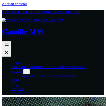
Aller au contenu
Accédez à toutes les images | See all images
Camille MM
Images
Contact
[contact-form 1 "Formulaire de contact 1"]
Support
Member Renewal – Renouvellement
FAQ
Log In
Log Out
Profile/Profil