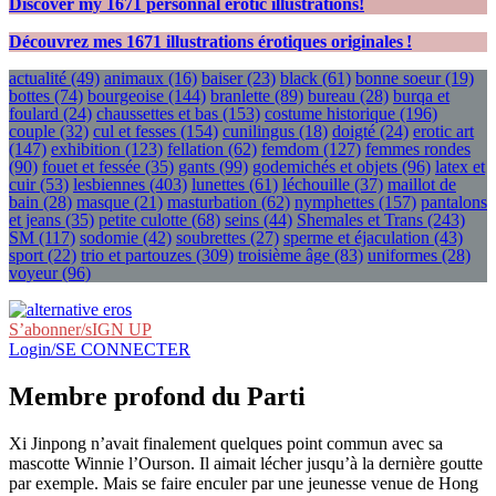
Discover my
1671
personnal erotic illustrations!
Découvrez mes
1671
illustrations érotiques originales !
actualité
(49)
animaux
(16)
baiser
(23)
black
(61)
bonne soeur
(19)
bottes
(74)
bourgeoise
(144)
branlette
(89)
bureau
(28)
burqa et
foulard
(24)
chaussettes et bas
(153)
costume historique
(196)
couple
(32)
cul et fesses
(154)
cunilingus
(18)
doigté
(24)
erotic art
(147)
exhibition
(123)
fellation
(62)
femdom
(127)
femmes rondes
(90)
fouet et fessée
(35)
gants
(99)
godemichés et objets
(96)
latex et
cuir
(53)
lesbiennes
(403)
lunettes
(61)
léchouille
(37)
maillot de
bain
(28)
masque
(21)
masturbation
(62)
nymphettes
(157)
pantalons
et jeans
(35)
petite culotte
(68)
seins
(44)
Shemales et Trans
(243)
SM
(117)
sodomie
(42)
soubrettes
(27)
sperme et éjaculation
(43)
sport
(22)
trio et partouzes
(309)
troisième âge
(83)
uniformes
(28)
voyeur
(96)
S’abonner/sIGN UP
Login/SE CONNECTER
Membre profond du Parti
Xi Jinpong n’avait finalement quelques point commun avec sa
mascotte Winnie l’Ourson. Il aimait lécher jusqu’à la dernière goutte
par exemple. Mais se faire enculer par une jeunesse venue de Hong