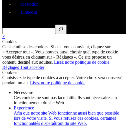
Mastodon
LinkedIn
Rechercher
×
Cookies
Ce site utilise des cookies. Si cela vous convient, cliquez sur
« Accepter tout ». Vous pouvez aussi choisir quel type de cookie
vous désirez en cliquant sur « Réglages ». Ce site propose un
contenu destiné aux adultes.
Lisez notre politique de cookie
Réglages
Tout accepter
Cookies
Choisissez le type de cookies à accepter. Votre choix sera conservé
pendant un an.
Lisez notre politique de cookie
Nécessaire
Ces cookies ne sont pas facultatifs. Ils sont nécessaires au
fonctionnement du site Web.
Experience
Afin que notre site Web fonctionne aussi bien que possible
lors de votre visite. Si vous refusez ces cookies, certaines
fonctionnalités disparaîtront du site Web.