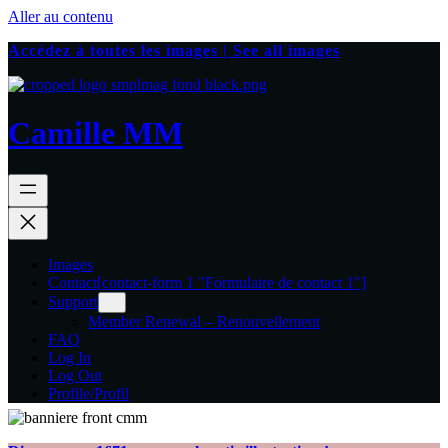
Aller au contenu
Accédez à toutes les images | See all images
Camille MM
Images
Contact
[contact-form 1 "Formulaire de contact 1"]
Support
Member Renewal – Renouvellement
FAQ
Log In
Log Out
Profile/Profil