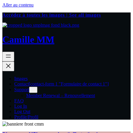
Aller au contenu
Accédez à toutes les images | See all images
Camille MM
Images
Contact
[contact-form 1 "Formulaire de contact 1"]
Support
Member Renewal – Renouvellement
FAQ
Log In
Log Out
Profile/Profil