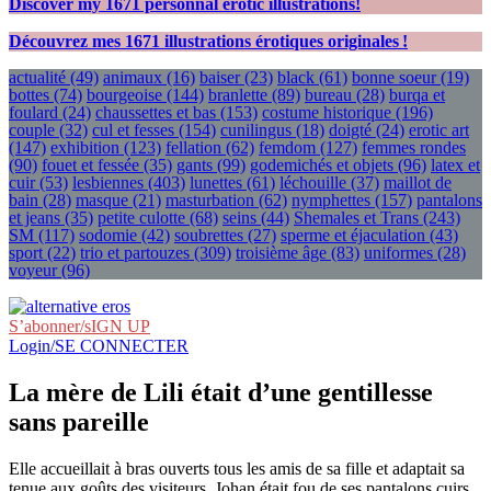
Discover my
1671
personnal erotic illustrations!
Découvrez mes
1671
illustrations érotiques originales !
actualité
(49)
animaux
(16)
baiser
(23)
black
(61)
bonne soeur
(19)
bottes
(74)
bourgeoise
(144)
branlette
(89)
bureau
(28)
burqa et
foulard
(24)
chaussettes et bas
(153)
costume historique
(196)
couple
(32)
cul et fesses
(154)
cunilingus
(18)
doigté
(24)
erotic art
(147)
exhibition
(123)
fellation
(62)
femdom
(127)
femmes rondes
(90)
fouet et fessée
(35)
gants
(99)
godemichés et objets
(96)
latex et
cuir
(53)
lesbiennes
(403)
lunettes
(61)
léchouille
(37)
maillot de
bain
(28)
masque
(21)
masturbation
(62)
nymphettes
(157)
pantalons
et jeans
(35)
petite culotte
(68)
seins
(44)
Shemales et Trans
(243)
SM
(117)
sodomie
(42)
soubrettes
(27)
sperme et éjaculation
(43)
sport
(22)
trio et partouzes
(309)
troisième âge
(83)
uniformes
(28)
voyeur
(96)
S’abonner/sIGN UP
Login/SE CONNECTER
La mère de Lili était d’une gentillesse
sans pareille
Elle accueillait à bras ouverts tous les amis de sa fille et adaptait sa
tenue aux goûts des visiteurs. Johan était fou de ses pantalons cuirs