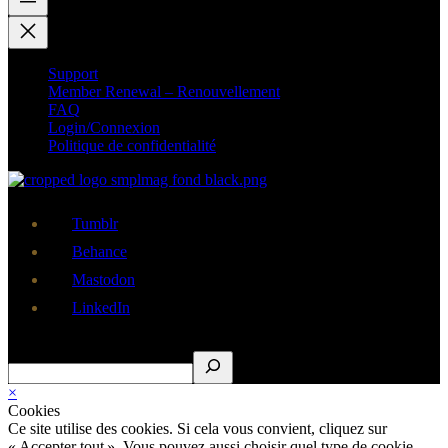
Support
Member Renewal – Renouvellement
FAQ
Login/Connexion
Politique de confidentialité
Tumblr
Behance
Mastodon
LinkedIn
Rechercher
×
Cookies
Ce site utilise des cookies. Si cela vous convient, cliquez sur
« Accepter tout ». Vous pouvez aussi choisir quel type de cookie