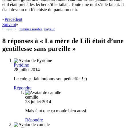
et il était prêt à les lécher s’il le fallait. Toute une nuit s’il le fallait. Il
était devenu un fétichiste du pantalon cuir.
«
Précédent
Suivant
»
Étiquette :
femmes rondes
,
voyeur
8 réponses à « La mère de Lili était d’une
gentillesse sans pareille »
Pyridine
28 juillet 2014
Le cuir, ça fait toujours son petit effet ! ;)
Répondre
camille
28 juillet 2014
Mais faut que ça moule bien aussi.
Répondre