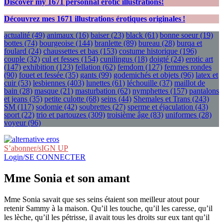
Discover my
1671
personnal erotic illustrations!
Découvrez mes
1671
illustrations érotiques originales !
actualité
(49)
animaux
(16)
baiser
(23)
black
(61)
bonne soeur
(19)
bottes
(74)
bourgeoise
(144)
branlette
(89)
bureau
(28)
burqa et
foulard
(24)
chaussettes et bas
(153)
costume historique
(196)
couple
(32)
cul et fesses
(154)
cunilingus
(18)
doigté
(24)
erotic art
(147)
exhibition
(123)
fellation
(62)
femdom
(127)
femmes rondes
(90)
fouet et fessée
(35)
gants
(99)
godemichés et objets
(96)
latex et
cuir
(53)
lesbiennes
(403)
lunettes
(61)
léchouille
(37)
maillot de
bain
(28)
masque
(21)
masturbation
(62)
nymphettes
(157)
pantalons
et jeans
(35)
petite culotte
(68)
seins
(44)
Shemales et Trans
(243)
SM
(117)
sodomie
(42)
soubrettes
(27)
sperme et éjaculation
(43)
sport
(22)
trio et partouzes
(309)
troisième âge
(83)
uniformes
(28)
voyeur
(96)
S’abonner/sIGN UP
Login/SE CONNECTER
Mme Sonia et son amant
Mme Sonia savait que ses seins étaient son meilleur atout pour
retenir Sammy à la maison. Qu’il les touche, qu’il les caresse, qu’il
les lèche, qu’il les pétrisse, il avait tous les droits sur eux tant qu’il