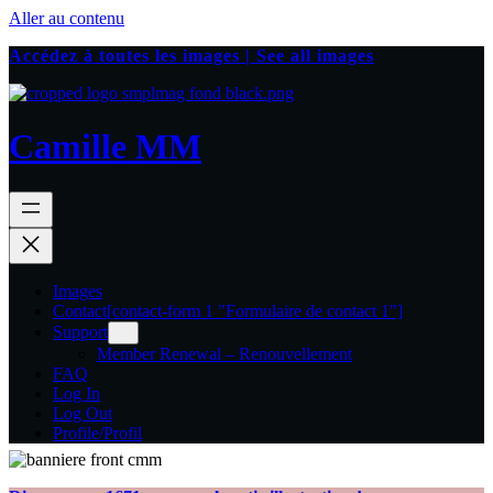
Aller au contenu
Accédez à toutes les images | See all images
Camille MM
Images
Contact
[contact-form 1 "Formulaire de contact 1"]
Support
Member Renewal – Renouvellement
FAQ
Log In
Log Out
Profile/Profil