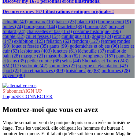
Discover my
1671
personnal erotic illustrations!
Découvrez mes
1671
illustrations érotiques originales !
actualité
(49)
animaux
(16)
baiser
(23)
black
(61)
bonne soeur
(19)
bottes
(74)
bourgeoise
(144)
branlette
(89)
bureau
(28)
burqa et
foulard
(24)
chaussettes et bas
(153)
costume historique
(196)
couple
(32)
cul et fesses
(154)
cunilingus
(18)
doigté
(24)
erotic art
(147)
exhibition
(123)
fellation
(62)
femdom
(127)
femmes rondes
(90)
fouet et fessée
(35)
gants
(99)
godemichés et objets
(96)
latex et
cuir
(53)
lesbiennes
(403)
lunettes
(61)
léchouille
(37)
maillot de
bain
(28)
masque
(21)
masturbation
(62)
nymphettes
(157)
pantalons
et jeans
(35)
petite culotte
(68)
seins
(44)
Shemales et Trans
(243)
SM
(117)
sodomie
(42)
soubrettes
(27)
sperme et éjaculation
(43)
sport
(22)
trio et partouzes
(309)
troisième âge
(83)
uniformes
(28)
voyeur
(96)
S’abonner/sIGN UP
Login/SE CONNECTER
Montrez-moi que vous en avez
Magalie semait un vent de panique depuis son arrivée au troisième
étage. Tous les vendredi, elle obligeait les hommes du bureau à
montrer leur queue. Et il fallait qu’elle soit bien dure sinon Magalie