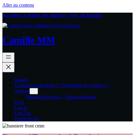
Aller au contenu
Accédez à toutes les images | See all images
Camille MM
Images
Contact
[contact-form 1 "Formulaire de contact 1"]
Support
Member Renewal – Renouvellement
FAQ
Log In
Log Out
Profile/Profil