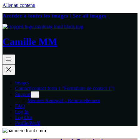
Aller au contenu
Accédez à toutes les images | See all images
Camille MM
Images
Contact
[contact-form 1 "Formulaire de contact 1"]
Support
Member Renewal – Renouvellement
FAQ
Log In
Log Out
Profile/Profil