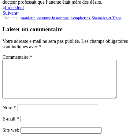
docteur professait que l’attente était mère des désirs.
«
Précédent
Suivant
»
Étiquette :
branlette
,
costume historique
,
nymphettes
,
Shemales et Trans
Laisser un commentaire
Votre adresse e-mail ne sera pas publiée.
Les champs obligatoires
sont indiqués avec
*
Commentaire
*
Nom
*
E-mail
*
Site web