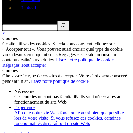
LinkedIn
Rechercher
×
Cookies
Ce site utilise des cookies. Si cela vous convient, cliquez sur
« Accepter tout ». Vous pouvez aussi choisir quel type de cookie
vous désirez en cliquant sur « Réglages ». Ce site propose un
contenu destiné aux adultes.
Lisez notre politique de cookie
Réglages
Tout accepter
Cookies
Choisissez le type de cookies à accepter. Votre choix sera conservé
pendant un an.
Lisez notre politique de cookie
Nécessaire
Ces cookies ne sont pas facultatifs. Ils sont nécessaires au
fonctionnement du site Web.
Experience
Afin que notre site Web fonctionne aussi bien que possible
lors de votre visite. Si vous refusez ces cookies, certaines
fonctionnalités disparaîtront du site Web.