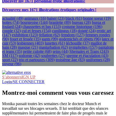
Discover my
1671
personnal erotic illustrations!
Découvrez mes
1671
illustrations érotiques originales !
actualité
(49)
animaux
(16)
baiser
(23)
black
(61)
bonne soeur
(19)
bottes
(74)
bourgeoise
(144)
branlette
(89)
bureau
(28)
burqa et
foulard
(24)
chaussettes et bas
(153)
costume historique
(196)
couple
(32)
cul et fesses
(154)
cunilingus
(18)
doigté
(24)
erotic art
(147)
exhibition
(123)
fellation
(62)
femdom
(127)
femmes rondes
(90)
fouet et fessée
(35)
gants
(99)
godemichés et objets
(96)
latex et
cuir
(53)
lesbiennes
(403)
lunettes
(61)
léchouille
(37)
maillot de
bain
(28)
masque
(21)
masturbation
(62)
nymphettes
(157)
pantalons
et jeans
(35)
petite culotte
(68)
seins
(44)
Shemales et Trans
(243)
SM
(117)
sodomie
(42)
soubrettes
(27)
sperme et éjaculation
(43)
sport
(22)
trio et partouzes
(309)
troisième âge
(83)
uniformes
(28)
voyeur
(96)
S’abonner/sIGN UP
Login/SE CONNECTER
Montrez-moi comment vous vous caressez
Monika passait toutes les semaines chez le docteur Munch et
travaillait sur ses blocages sexuels. Il lui semblait que des séances
supplémentaires lui permettraient de faire plus de progrès mais le