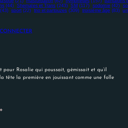
asque
(21)
masturbation
(62)
nymphettes
(157)
pantalons e
ns
(44)
Shemales et Trans
(243)
SM
(117)
sodomie
(42)
so
(43)
sport
(22)
trio et partouzes
(309)
troisième âge
(83)
un
E CONNECTER
it pour Rosalie qui poussait, gémissait et qu’il
r la tête la première en jouissant comme une folle
»