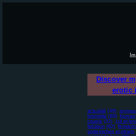
Aller
×
au
contenu
Im
Discover 
erotic 
actualité
(49)
animau
branlette
(89)
bureau
couple
(32)
cul et fe
fellation
(62)
femdom
godemichés et objets