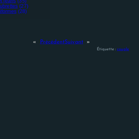
t jeans
(35)
ubrettes
(27)
iformes
(28)
«
Précédent
Suivant
»
Étiquette :
couple