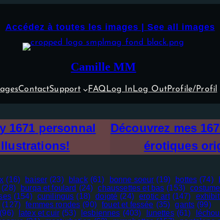
Accédez à toutes les images | See all images
Camille MM
ages
Contact
Support
FAQ
Log In
Log Out
Profile/Profil
my
1671
personnal
Découvrez mes
167
illustrations!
érotiques ori
x
(16)
baiser
(23)
black
(61)
bonne soeur
(19)
bottes
(74)
(28)
burqa et foulard
(24)
chaussettes et bas
(153)
costume
sses
(154)
cunilingus
(18)
doigté
(24)
erotic art
(147)
exhibi
(127)
femmes rondes
(90)
fouet et fessée
(35)
gants
(99)
(96)
latex et cuir
(53)
lesbiennes
(403)
lunettes
(61)
léchou