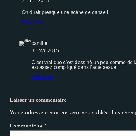
31 mai 2015
Experience
Afin que notre
On dirait presque une scène de danse !
site Web
fonctionne
Répondre
aussi bien
que possible
lors de votre
visite. Si vous
camille
refusez ces
31 mai 2015
cookies,
certaines
C’est vrai que c’est dessiné un peu comme de 
fonctionnalités
est assez compliqué dans l’acte sexuel.
disparaîtront
du site Web.
Répondre
Laisser un commentaire
Votre adresse e-mail ne sera pas publiée.
Les champ
Commentaire
*