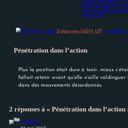
maillot de bain
(28)
m
petite culotte
(68)
sei
sperme et éjaculation
voyeur
(96)
S’abonner/sIGN UP
Login/S
Pénétration dans l’action
Plus la position était dure à tenir, mieux c’éta
fallait retenir avant qu’elle n’aille valdingue
Nécessaire
Ces cookies
dans des mouvements désordonnés.
ne sont pas
facultatifs. Ils
sont
nécessaires au
fonctionnement
2 réponses à « Pénétration dans l’action 
du site Web.
Pyridine