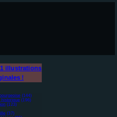
1
illustrations
ginales !
bourgeoise
(144)
 historique
(196)
tion
(123)
ille
(37)