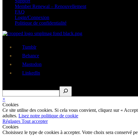
Support
Member Renewal – Renouvellement
FAQ
Login/Connexion
Politique de confidentialité
Tumblr
Behance
Mastodon
LinkedIn
Rechercher
×
Cookies
Ce site utilise des cookies. Si cela vous convient, cliquez sur « Acce
adultes.
Lisez notre politique de cookie
Réglages
Tout accepter
Cookies
Choisissez le type de cookies à accepter. Votre choix sera conservé p