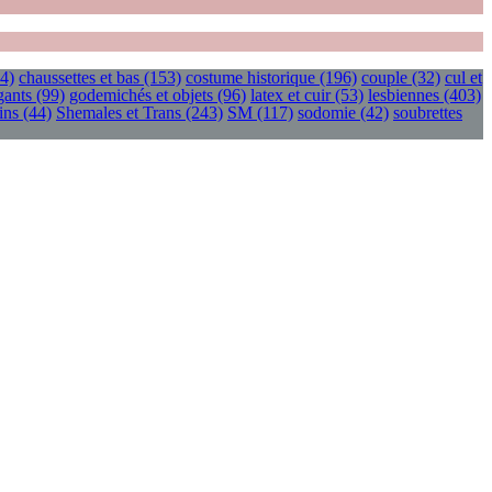
4)
chaussettes et bas
(153)
costume historique
(196)
couple
(32)
cul et
gants
(99)
godemichés et objets
(96)
latex et cuir
(53)
lesbiennes
(403)
ins
(44)
Shemales et Trans
(243)
SM
(117)
sodomie
(42)
soubrettes