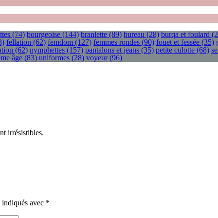
ttes
(74)
bourgeoise
(144)
branlette
(89)
bureau
(28)
burqa et foulard
(2
3)
fellation
(62)
femdom
(127)
femmes rondes
(90)
fouet et fessée
(35)
tion
(62)
nymphettes
(157)
pantalons et jeans
(35)
petite culotte
(68)
se
ième âge
(83)
uniformes
(28)
voyeur
(96)
 irrésistibles.
t indiqués avec
*