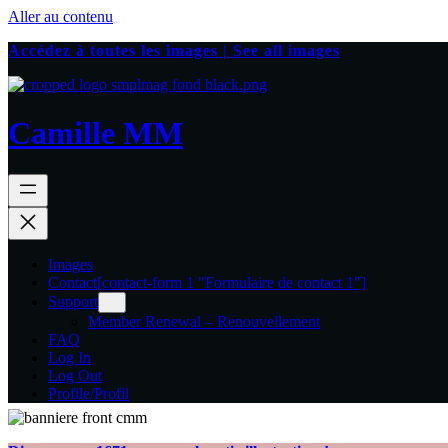
Aller au contenu
Accédez à toutes les images | See all images
Camille MM
Images
Contact
[contact-form 1 "Formulaire de contact 1"]
Support
Member Renewal – Renouvellement
FAQ
Log In
Log Out
Profile/Profil