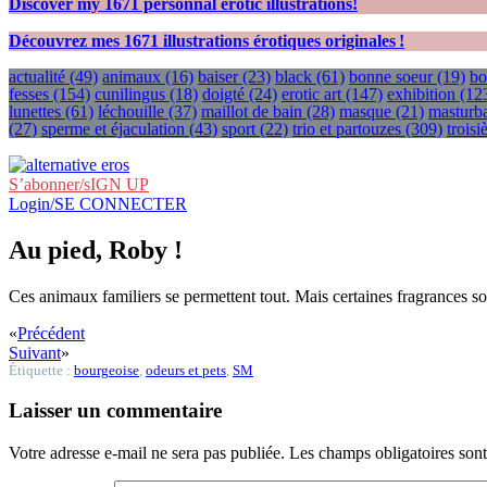
Discover my
1671
personnal erotic illustrations!
Découvrez mes
1671
illustrations érotiques originales !
actualité
(49)
animaux
(16)
baiser
(23)
black
(61)
bonne soeur
(19)
bo
fesses
(154)
cunilingus
(18)
doigté
(24)
erotic art
(147)
exhibition
(12
lunettes
(61)
léchouille
(37)
maillot de bain
(28)
masque
(21)
masturba
(27)
sperme et éjaculation
(43)
sport
(22)
trio et partouzes
(309)
trois
S’abonner/sIGN UP
Login/SE CONNECTER
Au pied, Roby !
Ces animaux familiers se permettent tout. Mais certaines fragrances sont
«
Précédent
Suivant
»
Étiquette :
bourgeoise
,
odeurs et pets
,
SM
Laisser un commentaire
Votre adresse e-mail ne sera pas publiée.
Les champs obligatoires son