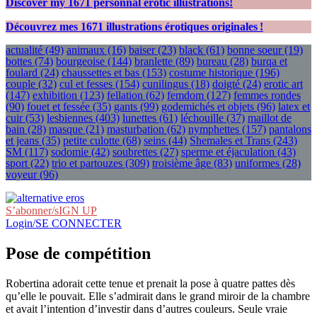
Discover my
1671
personnal erotic illustrations!
Découvrez mes
1671
illustrations érotiques originales !
actualité
(49)
animaux
(16)
baiser
(23)
black
(61)
bonne soeur
(19)
bottes
(74)
bourgeoise
(144)
branlette
(89)
bureau
(28)
burqa et
foulard
(24)
chaussettes et bas
(153)
costume historique
(196)
couple
(32)
cul et fesses
(154)
cunilingus
(18)
doigté
(24)
erotic art
(147)
exhibition
(123)
fellation
(62)
femdom
(127)
femmes rondes
(90)
fouet et fessée
(35)
gants
(99)
godemichés et objets
(96)
latex et
cuir
(53)
lesbiennes
(403)
lunettes
(61)
léchouille
(37)
maillot de
bain
(28)
masque
(21)
masturbation
(62)
nymphettes
(157)
pantalons
et jeans
(35)
petite culotte
(68)
seins
(44)
Shemales et Trans
(243)
SM
(117)
sodomie
(42)
soubrettes
(27)
sperme et éjaculation
(43)
sport
(22)
trio et partouzes
(309)
troisième âge
(83)
uniformes
(28)
voyeur
(96)
S’abonner/sIGN UP
Login/SE CONNECTER
Pose de compétition
Robertina adorait cette tenue et prenait la pose à quatre pattes dès
qu’elle le pouvait. Elle s’admirait dans le grand miroir de la chambre
et avait l’intention d’investir dans d’autres couleurs. Seule vraie