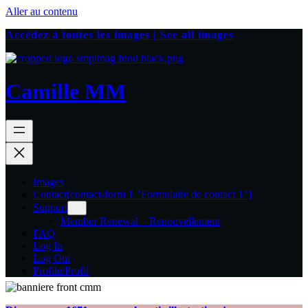
Aller au contenu
Accédez à toutes les images | See all images
Camille MM
Images
Contact
[contact-form 1 "Formulaire de contact 1"]
Support
Member Renewal – Renouvellement
FAQ
Log In
Log Out
Profile/Profil