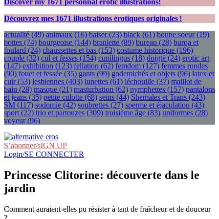
Discover my
1671
personnal erotic illustrations!
Découvrez mes
1671
illustrations érotiques originales !
actualité
(49)
animaux
(16)
baiser
(23)
black
(61)
bonne soeur
(19)
bottes
(74)
bourgeoise
(144)
branlette
(89)
bureau
(28)
burqa et
foulard
(24)
chaussettes et bas
(153)
costume historique
(196)
couple
(32)
cul et fesses
(154)
cunilingus
(18)
doigté
(24)
erotic art
(147)
exhibition
(123)
fellation
(62)
femdom
(127)
femmes rondes
(90)
fouet et fessée
(35)
gants
(99)
godemichés et objets
(96)
latex et
cuir
(53)
lesbiennes
(403)
lunettes
(61)
léchouille
(37)
maillot de
bain
(28)
masque
(21)
masturbation
(62)
nymphettes
(157)
pantalons
et jeans
(35)
petite culotte
(68)
seins
(44)
Shemales et Trans
(243)
SM
(117)
sodomie
(42)
soubrettes
(27)
sperme et éjaculation
(43)
sport
(22)
trio et partouzes
(309)
troisième âge
(83)
uniformes
(28)
voyeur
(96)
S’abonner/sIGN UP
Login/SE CONNECTER
Princesse Clitorine: découverte dans le
jardin
Comment auraient-elles pu résister à tant de fraîcheur et de douceur
?