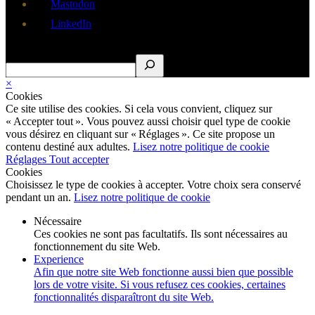
Mastodon
LinkedIn
Rechercher
×
Cookies
Ce site utilise des cookies. Si cela vous convient, cliquez sur
« Accepter tout ». Vous pouvez aussi choisir quel type de cookie
vous désirez en cliquant sur « Réglages ». Ce site propose un
contenu destiné aux adultes.
Lisez notre politique de cookie
Réglages
Tout accepter
Cookies
Choisissez le type de cookies à accepter. Votre choix sera conservé
pendant un an.
Lisez notre politique de cookie
Nécessaire
Ces cookies ne sont pas facultatifs. Ils sont nécessaires au
fonctionnement du site Web.
Experience
Afin que notre site Web fonctionne aussi bien que possible
lors de votre visite. Si vous refusez ces cookies, certaines
fonctionnalités disparaîtront du site Web.