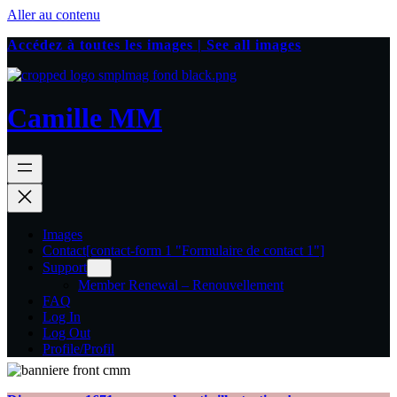
Aller au contenu
Accédez à toutes les images | See all images
Camille MM
Images
Contact
[contact-form 1 "Formulaire de contact 1"]
Support
Member Renewal – Renouvellement
FAQ
Log In
Log Out
Profile/Profil