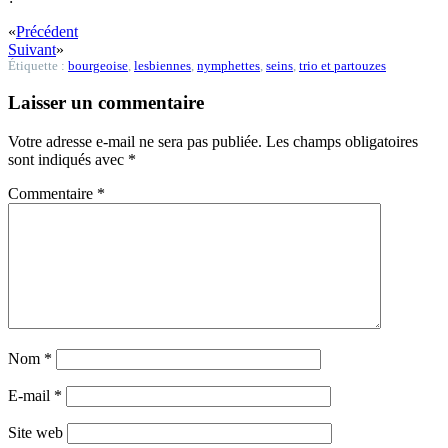
«
Précédent
Suivant
»
Étiquette :
bourgeoise
,
lesbiennes
,
nymphettes
,
seins
,
trio et partouzes
Laisser un commentaire
Votre adresse e-mail ne sera pas publiée.
Les champs obligatoires
sont indiqués avec
*
Commentaire
*
Nom
*
E-mail
*
Site web