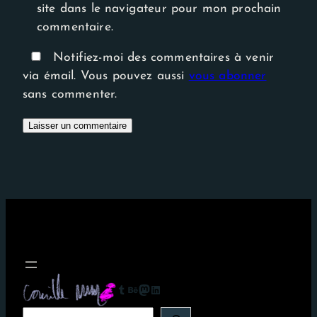
site dans le navigateur pour mon prochain
commentaire.
Notifiez-moi des commentaires à venir
via émail. Vous pouvez aussi
vous abonner
sans commenter.
Tumblr
Behance
Mastodon
LinkedIn
R