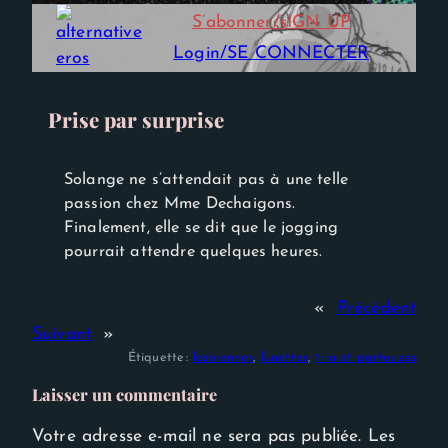
Experience
S’abonner/sIGN UP
Afin que notre
site Web
Login/SE CONNECTER
fonctionne
aussi bien que
possible lors
de votre
Prise par surprise
visite. Si vous
refusez ces
cookies,
certaines
Solange ne s’attendait pas à une telle
fonctionnalités
passion chez Mme Dechaigons.
disparaîtront
Finalement, elle se dit que le jogging
du site Web.
pourrait attendre quelques heures.
«
Précédent
Suivant
»
Étiquette :
lesbiennes
, 
lunettes
, 
trio et partouzes
Laisser un commentaire
Votre adresse e-mail ne sera pas publiée.
Les