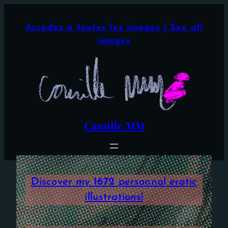
Aller
×
au
Accédez à toutes les images | See all
contenu
images
Camille MM
Discover my
1672
personnal erotic
illustrations!