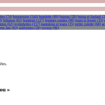
ttes
(74)
bourgeoise
(144)
branlette
(89)
bureau
(28)
burqa et foulard
(2
3)
fellation
(62)
femdom
(127)
femmes rondes
(90)
fouet et fessée
(35)
tion
(62)
nymphettes
(157)
pantalons et jeans
(35)
petite culotte
(68)
se
ième âge
(83)
uniformes
(28)
voyeur
(96)
êtes.
ou »