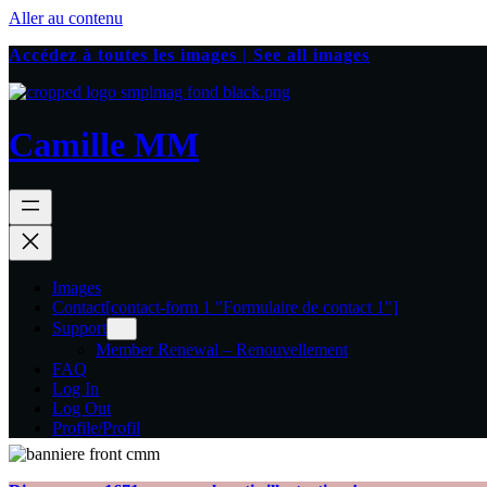
Aller au contenu
Accédez à toutes les images | See all images
Camille MM
Images
Contact
[contact-form 1 "Formulaire de contact 1"]
Support
Member Renewal – Renouvellement
FAQ
Log In
Log Out
Profile/Profil