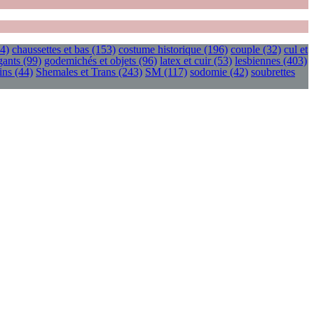
4)
chaussettes et bas
(153)
costume historique
(196)
couple
(32)
cul et
gants
(99)
godemichés et objets
(96)
latex et cuir
(53)
lesbiennes
(403)
ins
(44)
Shemales et Trans
(243)
SM
(117)
sodomie
(42)
soubrettes