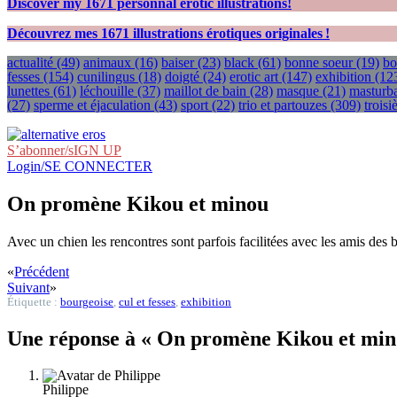
Discover my
1671
personnal erotic illustrations!
Découvrez mes
1671
illustrations érotiques originales !
actualité
(49)
animaux
(16)
baiser
(23)
black
(61)
bonne soeur
(19)
bo
fesses
(154)
cunilingus
(18)
doigté
(24)
erotic art
(147)
exhibition
(12
lunettes
(61)
léchouille
(37)
maillot de bain
(28)
masque
(21)
masturba
(27)
sperme et éjaculation
(43)
sport
(22)
trio et partouzes
(309)
trois
S’abonner/sIGN UP
Login/SE CONNECTER
On promène Kikou et minou
Avec un chien les rencontres sont parfois facilitées avec les amis des b
«
Précédent
Suivant
»
Étiquette :
bourgeoise
,
cul et fesses
,
exhibition
Une réponse à « On promène Kikou et min
Philippe