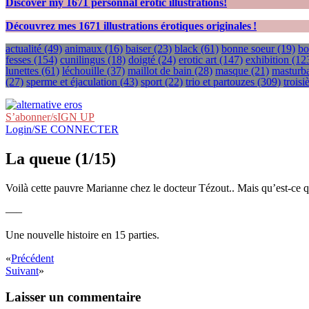
Discover my
1671
personnal erotic illustrations!
Découvrez mes
1671
illustrations érotiques originales !
actualité
(49)
animaux
(16)
baiser
(23)
black
(61)
bonne soeur
(19)
bo
fesses
(154)
cunilingus
(18)
doigté
(24)
erotic art
(147)
exhibition
(12
lunettes
(61)
léchouille
(37)
maillot de bain
(28)
masque
(21)
masturba
(27)
sperme et éjaculation
(43)
sport
(22)
trio et partouzes
(309)
trois
S’abonner/sIGN UP
Login/SE CONNECTER
La queue (1/15)
Voilà cette pauvre Marianne chez le docteur Tézout.. Mais qu’est-ce q
—–
Une nouvelle histoire en 15 parties.
«
Précédent
Suivant
»
Laisser un commentaire