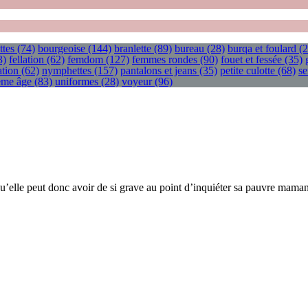
ttes
(74)
bourgeoise
(144)
branlette
(89)
bureau
(28)
burqa et foulard
(2
3)
fellation
(62)
femdom
(127)
femmes rondes
(90)
fouet et fessée
(35)
tion
(62)
nymphettes
(157)
pantalons et jeans
(35)
petite culotte
(68)
se
ième âge
(83)
uniformes
(28)
voyeur
(96)
u’elle peut donc avoir de si grave au point d’inquiéter sa pauvre mama