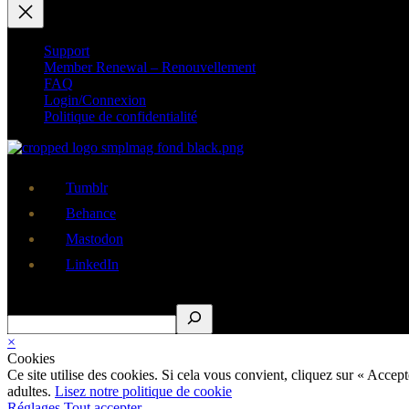
Support
Member Renewal – Renouvellement
FAQ
Login/Connexion
Politique de confidentialité
Tumblr
Behance
Mastodon
LinkedIn
Rechercher
×
Cookies
Ce site utilise des cookies. Si cela vous convient, cliquez sur « Acce
adultes.
Lisez notre politique de cookie
Réglages
Tout accepter