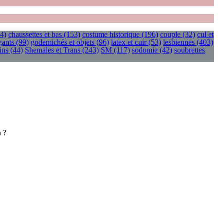
4)
chaussettes et bas
(153)
costume historique
(196)
couple
(32)
cul et
gants
(99)
godemichés et objets
(96)
latex et cuir
(53)
lesbiennes
(403)
ins
(44)
Shemales et Trans
(243)
SM
(117)
sodomie
(42)
soubrettes
n ?