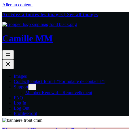
Aller au contenu
Accédez à toutes les images | See all images
Camille MM
Images
Contact
[contact-form 1 "Formulaire de contact 1"]
Support
Member Renewal – Renouvellement
FAQ
Log In
Log Out
Profile/Profil