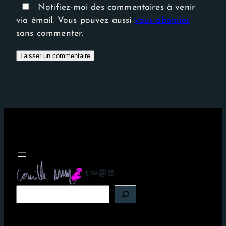
Notifiez-moi des commentaires à venir
via émail. Vous pouvez aussi
vous abonner
sans commenter.
Tumblr
Behance
Mastodon
LinkedIn
R
e
c