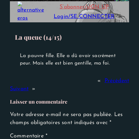
Experience
S’abonner/sIGN UP
Afin que notre
site Web
Login/SE CONNECTER
fonctionne
aussi bien que
possible lors
de votre
La queue (14/15)
visite. Si vous
refusez ces
cookies,
certaines
La pauvre fille. Elle a dû avoir sacrément
fonctionnalités
peur. Mais elle est bien gentille, ma foi.
disparaîtront
du site Web.
«
Précédent
Suivant
»
Laisser un commentaire
Votre adresse e-mail ne sera pas publiée.
Les
champs obligatoires sont indiqués avec
*
Commentaire
*