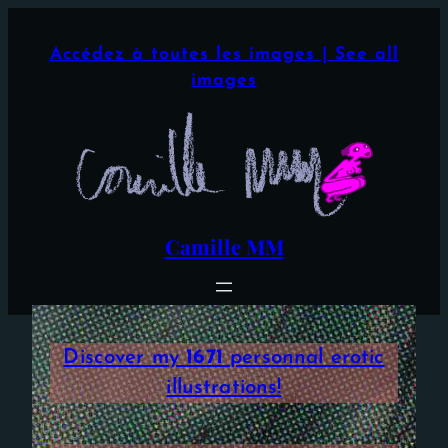
Aller
×
au
Accédez à toutes les images | See all
contenu
images
Camille MM
Discover my
1671
personnal erotic
illustrations!