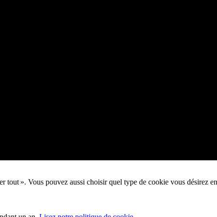
pter tout ». Vous pouvez aussi choisir quel type de cookie vous désirez e
endant un an.
Lisez notre politique de cookie