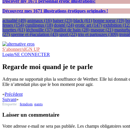
Discover my
1671
personnal erotic illustrations!
Découvrez mes
1671
illustrations érotiques originales !
actualité
(49)
animaux
(16)
baiser
(23)
black
(61)
bonne soeur
(19)
bo
fesses
(154)
cunilingus
(18)
doigté
(24)
erotic art
(147)
exhibition
(12
lunettes
(61)
léchouille
(37)
maillot de bain
(28)
masque
(21)
masturba
(27)
sperme et éjaculation
(43)
sport
(22)
trio et partouzes
(309)
trois
S’abonner/sIGN UP
Login/SE CONNECTER
Regarde moi quand je te parle
Adryana ne supportait plus la souffrance de Werther. Elle lui donnait en
Elle n’attendait plus que le bon moment pour agir.
«
Précédent
Suivant
»
Étiquette :
femdom
,
gants
Laisser un commentaire
Votre adresse e-mail ne sera pas publiée.
Les champs obligatoires son