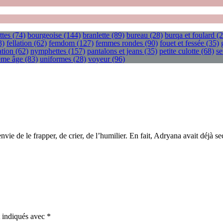
ttes
(74)
bourgeoise
(144)
branlette
(89)
bureau
(28)
burqa et foulard
(2
3)
fellation
(62)
femdom
(127)
femmes rondes
(90)
fouet et fessée
(35)
tion
(62)
nymphettes
(157)
pantalons et jeans
(35)
petite culotte
(68)
se
ième âge
(83)
uniformes
(28)
voyeur
(96)
vie de le frapper, de crier, de l’humilier. En fait, Adryana avait déjà se
t indiqués avec
*