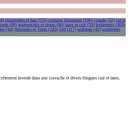
4)
chaussettes et bas
(153)
costume historique
(196)
couple
(32)
cul et
gants
(99)
godemichés et objets
(96)
latex et cuir
(53)
lesbiennes
(403)
ins
(44)
Shemales et Trans
(243)
SM
(117)
sodomie
(42)
soubrettes
crètement investit dans une cravache et divers fringues cuir et latex.