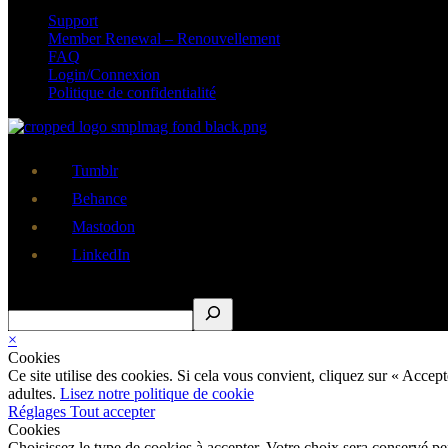
Support
Member Renewal – Renouvellement
FAQ
Login/Connexion
Politique de confidentialité
Tumblr
Behance
Mastodon
LinkedIn
Rechercher
×
Cookies
Ce site utilise des cookies. Si cela vous convient, cliquez sur « Acce
adultes.
Lisez notre politique de cookie
Réglages
Tout accepter
Cookies
Choisissez le type de cookies à accepter. Votre choix sera conservé p