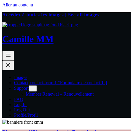
Aller au contenu
Accédez à toutes les images | See all images
Camille MM
Images
Contact
[contact-form 1 "Formulaire de contact 1"]
Support
Member Renewal – Renouvellement
FAQ
Log In
Log Out
Profile/Profil