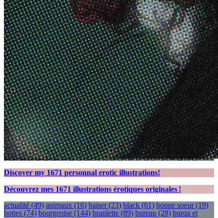
Discover my
1671
personnal erotic illustrations!
Découvrez mes
1671
illustrations érotiques originales !
actualité
(49)
animaux
(16)
baiser
(23)
black
(61)
bonne soeur
(19)
bottes
(74)
bourgeoise
(144)
branlette
(89)
bureau
(28)
burqa et