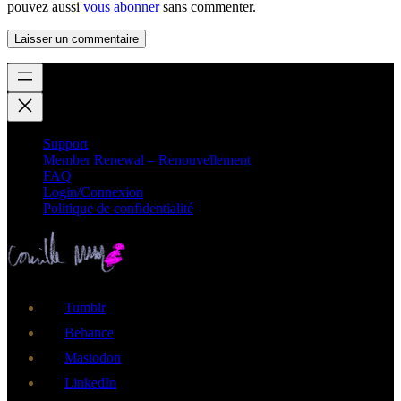
pouvez aussi
vous abonner
sans commenter.
Support
Member Renewal – Renouvellement
FAQ
Login/Connexion
Politique de confidentialité
Tumblr
Behance
Mastodon
LinkedIn