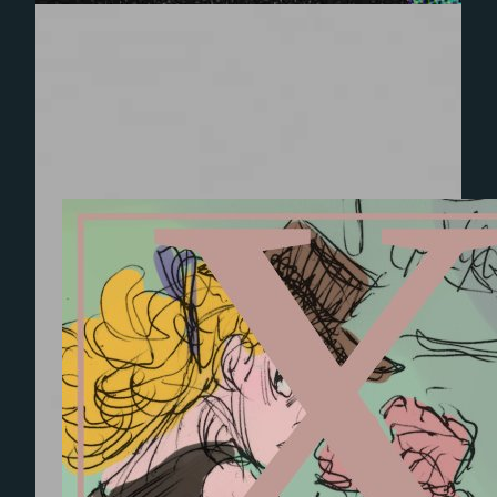
Experience
Afin que notre
site Web
fonctionne
aussi bien que
possible lors
de votre
visite. Si vous
refusez ces
cookies,
certaines
fonctionnalités
disparaîtront
du site Web.