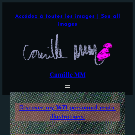
Aller
×
au
Accédez à toutes les images | See all
contenu
images
Camille MM
Discover my
1671
personnal erotic
illustrations!