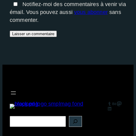
Notifiez-moi des commentaires à venir via
émail. Vous pouvez aussi
vous abonner
sans
commenter.
Tumblr
Behance
Mastodon
LinkedIn
R
e
c