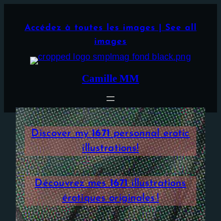
Aller
×
au
Accédez à toutes les images | See all
contenu
images
Camille MM
Discover my
1671
personnal erotic
illustrations!
Découvrez mes
1671
illustrations
érotiques originales !