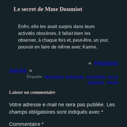
Le secret de Mme Doumiot
Experience
Afin que notre
site Web
Enfin, elle les avait surpris dans leurs
fonctionne
activités obscènes. Il fallait bien les
aussi bien
observer, à chaque fois et, peut-être, un jour,
que possible
pouvoir en faire de même avec Karine.
lors de votre
visite. Si vous
refusez ces
«
Précédent
cookies,
Suivant
»
certaines
Étiquette :
bourgeoise
, 
lesbiennes
, 
nymphettes
, 
trio et
fonctionnalités
partouzes
, 
voyeur
disparaîtront
du site Web.
Laisser un commentaire
Votre adresse e-mail ne sera pas publiée.
Les
champs obligatoires sont indiqués avec
*
Commentaire
*