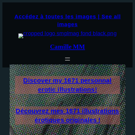
Aller
×
au
Accédez à toutes les images | See all
contenu
images
Camille MM
Discover my
1671
personnal
erotic illustrations!
Découvrez mes
1671
illustrations
érotiques originales !