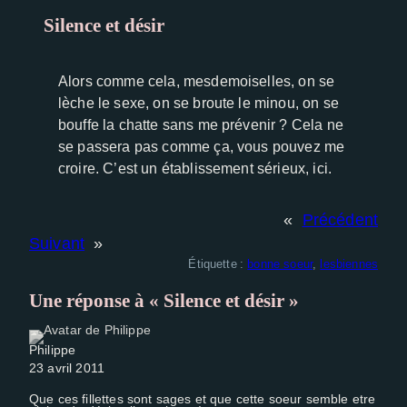
Silence et désir
Experience
Afin que notre
site Web
Alors comme cela, mesdemoiselles, on se
fonctionne
lèche le sexe, on se broute le minou, on se
aussi bien
bouffe la chatte sans me prévenir ? Cela ne
que possible
se passera pas comme ça, vous pouvez me
lors de votre
croire. C’est un établissement sérieux, ici.
visite. Si vous
refusez ces
cookies,
«
Précédent
certaines
Suivant
»
fonctionnalités
Étiquette :
bonne soeur
, 
lesbiennes
disparaîtront
du site Web.
Une réponse à « Silence et désir »
Philippe
23 avril 2011
Que ces fillettes sont sages et que cette soeur semble etre