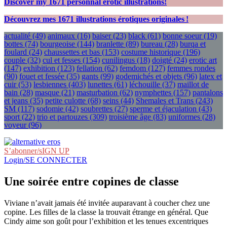
Discover my
1671
personnal erotic illustrations!
Découvrez mes
1671
illustrations érotiques originales !
actualité
(49)
animaux
(16)
baiser
(23)
black
(61)
bonne soeur
(19)
bottes
(74)
bourgeoise
(144)
branlette
(89)
bureau
(28)
burqa et
foulard
(24)
chaussettes et bas
(153)
costume historique
(196)
couple
(32)
cul et fesses
(154)
cunilingus
(18)
doigté
(24)
erotic art
(147)
exhibition
(123)
fellation
(62)
femdom
(127)
femmes rondes
(90)
fouet et fessée
(35)
gants
(99)
godemichés et objets
(96)
latex et
cuir
(53)
lesbiennes
(403)
lunettes
(61)
léchouille
(37)
maillot de
bain
(28)
masque
(21)
masturbation
(62)
nymphettes
(157)
pantalons
et jeans
(35)
petite culotte
(68)
seins
(44)
Shemales et Trans
(243)
SM
(117)
sodomie
(42)
soubrettes
(27)
sperme et éjaculation
(43)
sport
(22)
trio et partouzes
(309)
troisième âge
(83)
uniformes
(28)
voyeur
(96)
S’abonner/sIGN UP
Login/SE CONNECTER
Une soirée entre copines de classe
Viviane n’avait jamais été invitée auparavant à coucher chez une
copine. Les filles de la classe la trouvait étrange en général. Que
Cindy aime son goût pour l’exhibition et les tenues excentriques