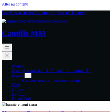
Aller au contenu
Accédez à toutes les images | See all images
Camille MM
Images
Contact
[contact-form 1 "Formulaire de contact 1"]
Support
Member Renewal – Renouvellement
FAQ
Log In
Log Out
Profile/Profil