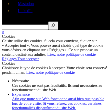
Mastodon
LinkedIn
Rechercher
×
Cookies
Ce site utilise des cookies. Si cela vous convient, cliquez sur
« Accepter tout ». Vous pouvez aussi choisir quel type de cookie
vous désirez en cliquant sur « Réglages ». Ce site propose un
contenu destiné aux adultes.
Lisez notre politique de cookie
Réglages
Tout accepter
Cookies
Choisissez le type de cookies à accepter. Votre choix sera conservé
pendant un an.
Lisez notre politique de cookie
Nécessaire
Ces cookies ne sont pas facultatifs. Ils sont nécessaires au
fonctionnement du site Web.
Experience
Afin que notre site Web fonctionne aussi bien que possible
lors de votre visite. Si vous refusez ces cookies, certaines
fonctionnalités disparaîtront du site Web.