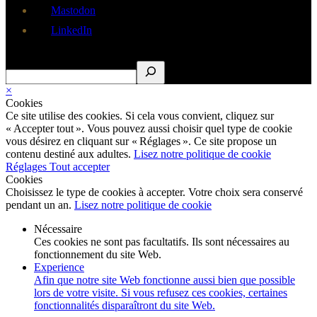
Mastodon
LinkedIn
Rechercher
×
Cookies
Ce site utilise des cookies. Si cela vous convient, cliquez sur
« Accepter tout ». Vous pouvez aussi choisir quel type de cookie
vous désirez en cliquant sur « Réglages ». Ce site propose un
contenu destiné aux adultes.
Lisez notre politique de cookie
Réglages
Tout accepter
Cookies
Choisissez le type de cookies à accepter. Votre choix sera conservé
pendant un an.
Lisez notre politique de cookie
Nécessaire
Ces cookies ne sont pas facultatifs. Ils sont nécessaires au
fonctionnement du site Web.
Experience
Afin que notre site Web fonctionne aussi bien que possible
lors de votre visite. Si vous refusez ces cookies, certaines
fonctionnalités disparaîtront du site Web.