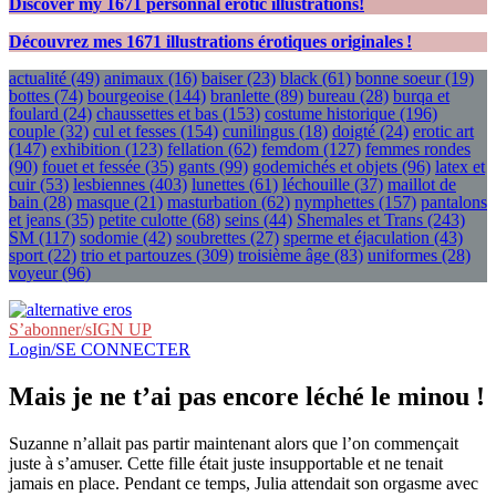
Discover my
1671
personnal erotic illustrations!
Découvrez mes
1671
illustrations érotiques originales !
actualité
(49)
animaux
(16)
baiser
(23)
black
(61)
bonne soeur
(19)
bottes
(74)
bourgeoise
(144)
branlette
(89)
bureau
(28)
burqa et
foulard
(24)
chaussettes et bas
(153)
costume historique
(196)
couple
(32)
cul et fesses
(154)
cunilingus
(18)
doigté
(24)
erotic art
(147)
exhibition
(123)
fellation
(62)
femdom
(127)
femmes rondes
(90)
fouet et fessée
(35)
gants
(99)
godemichés et objets
(96)
latex et
cuir
(53)
lesbiennes
(403)
lunettes
(61)
léchouille
(37)
maillot de
bain
(28)
masque
(21)
masturbation
(62)
nymphettes
(157)
pantalons
et jeans
(35)
petite culotte
(68)
seins
(44)
Shemales et Trans
(243)
SM
(117)
sodomie
(42)
soubrettes
(27)
sperme et éjaculation
(43)
sport
(22)
trio et partouzes
(309)
troisième âge
(83)
uniformes
(28)
voyeur
(96)
S’abonner/sIGN UP
Login/SE CONNECTER
Mais je ne t’ai pas encore léché le minou !
Suzanne n’allait pas partir maintenant alors que l’on commençait
juste à s’amuser. Cette fille était juste insupportable et ne tenait
jamais en place. Pendant ce temps, Julia attendait son orgasme avec