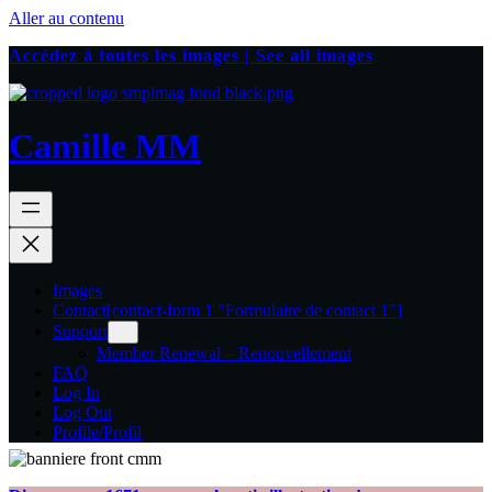
Aller au contenu
Accédez à toutes les images | See all images
Camille MM
Images
Contact
[contact-form 1 "Formulaire de contact 1"]
Support
Member Renewal – Renouvellement
FAQ
Log In
Log Out
Profile/Profil