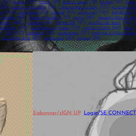
x
(16)
baiser
(23)
black
(61)
bonne soeur
(19)
bottes
(74)
bour
(28)
burqa et foulard
(24)
chaussettes et bas
(153)
costume hi
es
(154)
cunilingus
(18)
doigté
(24)
erotic art
(147)
exhibition
(
 rondes
(90)
fouet et fessée
(35)
gants
(99)
godemichés et obj
iennes
(403)
lunettes
(61)
léchouille
(37)
maillot de bain
(28)
phettes
(157)
pantalons et jeans
(35)
petite culotte
(68)
seins
3)
SM
(117)
sodomie
(42)
soubrettes
(27)
sperme et éjaculatio
troisième âge
(83)
uniformes
(28)
voyeur
(96)
S’abonner/sIGN UP
Login/SE CONNEC