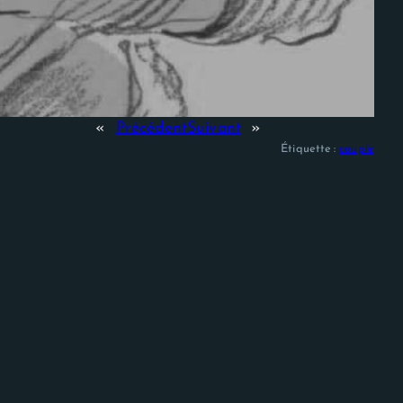
«
Précédent
Suivant
»
Étiquette :
couple