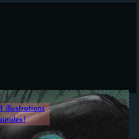
1
illustrations
inales !