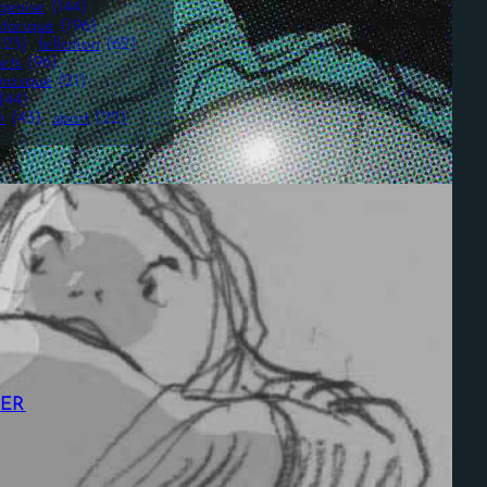
geoise
(144)
storique
(196)
123)
fellation
(62)
ets
(96)
masque
(21)
(44)
n
(43)
sport
(22)
TER