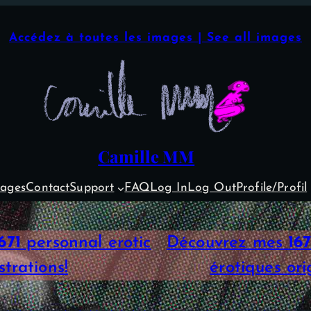
Accédez à toutes les images | See all images
Camille MM
ages
Contact
Support
FAQ
Log In
Log Out
Profile/Profil
671
personnal erotic
Découvrez mes
167
ustrations!
érotiques orig