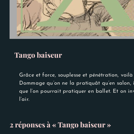
Experience
Afin que notre
site Web
fonctionne
aussi bien que
possible lors
de votre
visite. Si vous
refusez ces
cookies,
Tango baiseur
certaines
fonctionnalités
disparaîtront
du site Web.
Grâce et force, souplesse et pénétration, voilà
Dommage qu’on ne la pratiquât qu’en salon, i
que l’on pourrait pratiquer en ballet. Et on i
l’air.
2 réponses à « Tango baiseur »