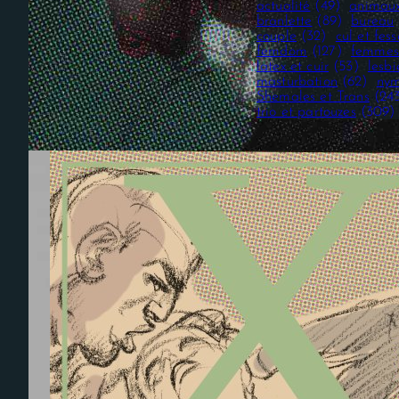
actualité
(49)
animau
branlette
(89)
bureau
couple
(32)
cul et fess
femdom
(127)
femmes
latex et cuir
(53)
lesb
masturbation
(62)
nym
Shemales et Trans
(24
trio et partouzes
(309)
Nécessaire
Ces cookies ne
sont pas
facultatifs. Ils
sont
nécessaires au
fonctionnement
du site Web.