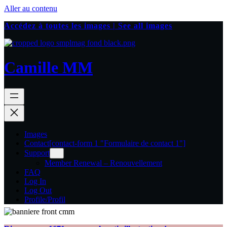
Aller au contenu
Accédez à toutes les images | See all images
Camille MM
Images
Contact
[contact-form 1 "Formulaire de contact 1"]
Support
Member Renewal – Renouvellement
FAQ
Log In
Log Out
Profile/Profil