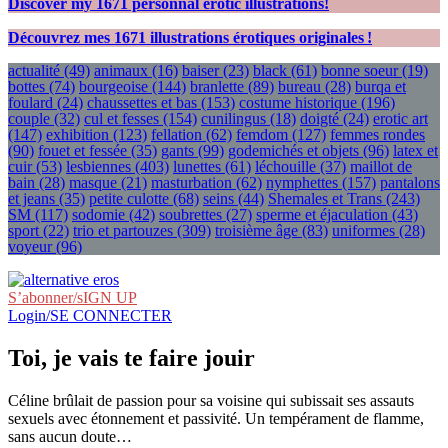
Discover my
1671
personnal erotic illustrations!
Découvrez mes
1671
illustrations érotiques originales !
actualité
(49)
animaux
(16)
baiser
(23)
black
(61)
bonne soeur
(19)
bottes
(74)
bourgeoise
(144)
branlette
(89)
bureau
(28)
burqa et
foulard
(24)
chaussettes et bas
(153)
costume historique
(196)
couple
(32)
cul et fesses
(154)
cunilingus
(18)
doigté
(24)
erotic art
(147)
exhibition
(123)
fellation
(62)
femdom
(127)
femmes rondes
(90)
fouet et fessée
(35)
gants
(99)
godemichés et objets
(96)
latex et
cuir
(53)
lesbiennes
(403)
lunettes
(61)
léchouille
(37)
maillot de
bain
(28)
masque
(21)
masturbation
(62)
nymphettes
(157)
pantalons
et jeans
(35)
petite culotte
(68)
seins
(44)
Shemales et Trans
(243)
SM
(117)
sodomie
(42)
soubrettes
(27)
sperme et éjaculation
(43)
sport
(22)
trio et partouzes
(309)
troisième âge
(83)
uniformes
(28)
voyeur
(96)
S’abonner/sIGN UP
Login/SE CONNECTER
Toi, je vais te faire jouir
Céline brûlait de passion pour sa voisine qui subissait ses assauts
sexuels avec étonnement et passivité. Un tempérament de flamme,
sans aucun doute…