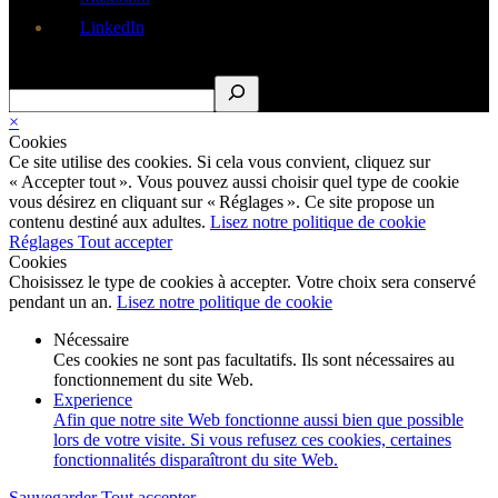
LinkedIn
Rechercher
×
Cookies
Ce site utilise des cookies. Si cela vous convient, cliquez sur
« Accepter tout ». Vous pouvez aussi choisir quel type de cookie
vous désirez en cliquant sur « Réglages ». Ce site propose un
contenu destiné aux adultes.
Lisez notre politique de cookie
Réglages
Tout accepter
Cookies
Choisissez le type de cookies à accepter. Votre choix sera conservé
pendant un an.
Lisez notre politique de cookie
Nécessaire
Ces cookies ne sont pas facultatifs. Ils sont nécessaires au
fonctionnement du site Web.
Experience
Afin que notre site Web fonctionne aussi bien que possible
lors de votre visite. Si vous refusez ces cookies, certaines
fonctionnalités disparaîtront du site Web.
Sauvegarder
Tout accepter