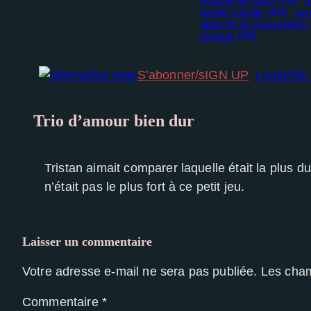
maillot de bain
(28)
m
petite culotte
(68)
sei
sperme et éjaculation
voyeur
(96)
S’abonner/sIGN UP
Login/S
Trio d’amour bien dur
Tristan aimait comparer laquelle était la plus dure
n’était pas le plus fort à ce petit jeu.
Nécessaire
Ces cookies
ne sont pas
facultatifs. Ils
Laisser un commentaire
sont
nécessaires au
Votre adresse e-mail ne sera pas publiée.
Les cham
fonctionnement
du site Web.
Commentaire
*