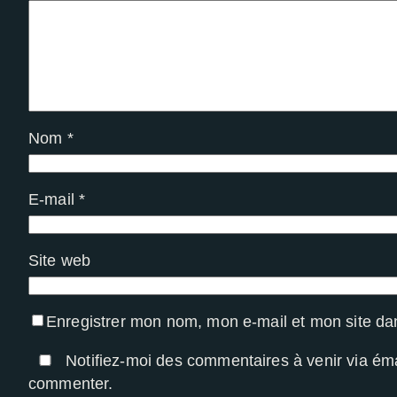
Experience
Afin que notre
site Web
fonctionne
aussi bien
que possible
Nom
*
lors de votre
visite. Si vous
refusez ces
E-mail
*
cookies,
certaines
fonctionnalités
Site web
disparaîtront
du site Web.
Enregistrer mon nom, mon e-mail et mon site da
Notifiez-moi des commentaires à venir via ém
commenter.