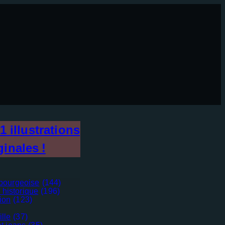
1
illustrations
ginales !
bourgeoise
(144)
 historique
(196)
tion
(123)
ille
(37)