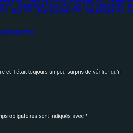
asque
(21)
masturbation
(62)
nymphettes
(157)
pantalons e
ns
(44)
Shemales et Trans
(243)
SM
(117)
sodomie
(42)
so
(43)
sport
(22)
trio et partouzes
(309)
troisième âge
(83)
un
E CONNECTER
 et il était toujours un peu surpris de vérifier qu’il
ps obligatoires sont indiqués avec
*