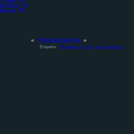
t jeans
(35)
ubrettes
(27)
iformes
(28)
«
Précédent
Suivant
»
Étiquette :
Shemales et Trans
, 
trio et partouzes