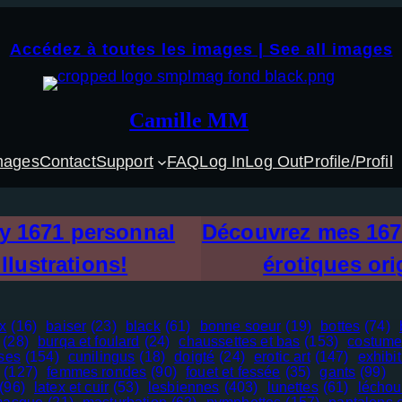
Accédez à toutes les images | See all images
Camille MM
mages
Contact
Support
FAQ
Log In
Log Out
Profile/Profil
my
1671
personnal
Découvrez mes
167
illustrations!
érotiques ori
x
(16)
baiser
(23)
black
(61)
bonne soeur
(19)
bottes
(74)
(28)
burqa et foulard
(24)
chaussettes et bas
(153)
costume
sses
(154)
cunilingus
(18)
doigté
(24)
erotic art
(147)
exhibi
(127)
femmes rondes
(90)
fouet et fessée
(35)
gants
(99)
(96)
latex et cuir
(53)
lesbiennes
(403)
lunettes
(61)
léchou