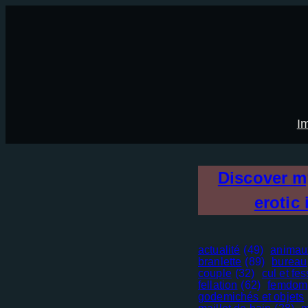
Aller
×
au
contenu
I
Discover 
erotic 
actualité
(49)
animau
branlette
(89)
bureau
couple
(32)
cul et fe
fellation
(62)
femdom
godemichés et objets