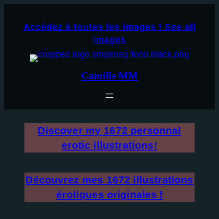
Aller
×
au
Accédez à toutes les images | See all
contenu
images
Camille MM
Discover my
1672
personnal
erotic illustrations!
Découvrez mes
1672
illustrations
érotiques originales !