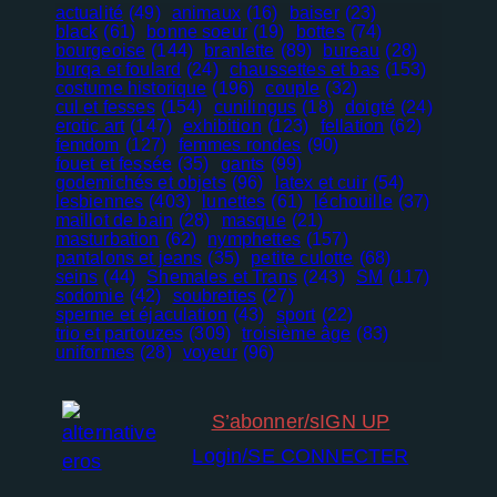
actualité
(49)
animaux
(16)
baiser
(23)
black
(61)
bonne soeur
(19)
bottes
(74)
bourgeoise
(144)
branlette
(89)
bureau
(28)
burqa et foulard
(24)
chaussettes et bas
(153)
costume historique
(196)
couple
(32)
cul et fesses
(154)
cunilingus
(18)
doigté
(24)
erotic art
(147)
exhibition
(123)
fellation
(62)
femdom
(127)
femmes rondes
(90)
fouet et fessée
(35)
gants
(99)
godemichés et objets
(96)
latex et cuir
(54)
lesbiennes
(403)
lunettes
(61)
léchouille
(37)
maillot de bain
(28)
masque
(21)
masturbation
(62)
nymphettes
(157)
pantalons et jeans
(35)
petite culotte
(68)
seins
(44)
Shemales et Trans
(243)
SM
(117)
sodomie
(42)
soubrettes
(27)
Nécessaire
sperme et éjaculation
(43)
sport
(22)
Ces cookies
trio et partouzes
(309)
troisième âge
(83)
ne sont pas
uniformes
(28)
voyeur
(96)
facultatifs. Ils
sont
nécessaires au
S’abonner/sIGN UP
fonctionnement
Login/SE CONNECTER
du site Web.