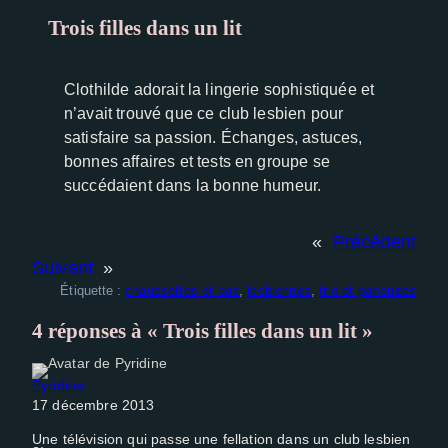
Trois filles dans un lit
Experience
Afin que notre
site Web
Clothilde adorait la lingerie sophistiquée et
fonctionne
n’avait trouvé que ce club lesbien pour
aussi bien
satisfaire sa passion. Échanges, astuces,
que possible
bonnes affaires et tests en groupe se
lors de votre
succédaient dans la bonne humeur.
visite. Si vous
refusez ces
cookies,
«
Précédent
certaines
Suivant
»
fonctionnalités
Étiquette :
chaussettes et bas
, 
lesbiennes
, 
trio et partouzes
disparaîtront
du site Web.
4 réponses à « Trois filles dans un lit »
Pyridine
17 décembre 2013
Une télévision qui passe une fellation dans un club lesbien